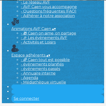
- Le réseau AVF
- AVF Caen vous accompagne
- Questions fréquentes (FAQ)
- Adhérer à notre association
Animations AVF Caen
▴
▾
- 🎁 Caen on aime, on partage
- 🎉 Les événements AVF
- Activités et Loisirs
Espace adhérents
▴
▾
- 🌈 Caen tout est possible
- événements planifiés
- événements passés
- Annuaire interne
- Agenda
- Médiathèque virtuelle
Se connecter