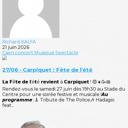
Richard KALFA
21 juin 2026
Caen
concert
Musique
Spectacle
27/06 - Carpiquet : Fête de l'été
𝗟𝗮 𝗙ê𝘁𝗲 𝗱𝗲 𝗹'é𝘁é 𝗿𝗲𝘃𝗶𝗲𝗻𝘁 à 𝗖𝗮𝗿𝗽𝗶𝗾𝘂𝗲𝘁 ! 😍☀️🥳📅
Rendez-vous le samedi 27 juin dès 19h30 au Stade du
Centre pour une soirée festive et musicale !𝘼𝙪
𝙥𝙧𝙤𝙜𝙧𝙖𝙢𝙢𝙚 :🎸 Tribute de The Police🎶 Hadagio
feat...