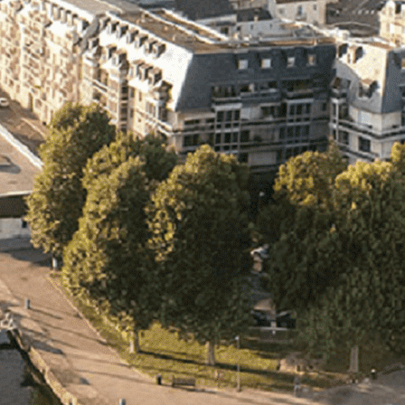
Exporter les lignes sélectionnées
Exporter toutes les colonnes
Exporter uniquement les colonnes affichées
Menu
Ajoutez un logo, un bouton, des réseaux sociaux
Cliquez pour éditer
L'association
▴
▾
- L'association
- Brochure
- L'équipe
- Sponsors
- Nos autres partenaires
Nouvel arrivant
▴
▾