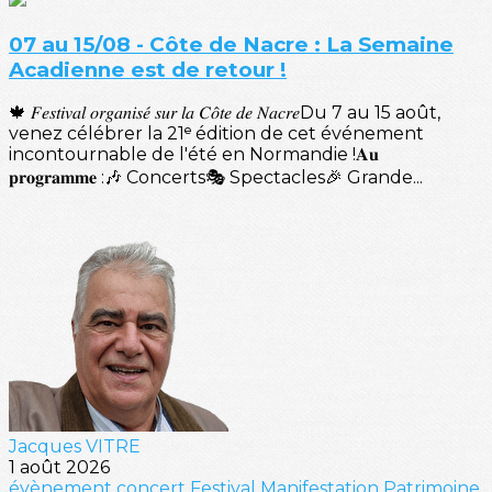
07 au 15/08 - Côte de Nacre : La Semaine
Acadienne est de retour !
🍁 𝐹𝑒𝑠𝑡𝑖𝑣𝑎𝑙 𝑜𝑟𝑔𝑎𝑛𝑖𝑠𝑒́ 𝑠𝑢𝑟 𝑙𝑎 𝐶𝑜̂𝑡𝑒 𝑑𝑒 𝑁𝑎𝑐𝑟𝑒Du 7 au 15 août,
venez célébrer la 21ᵉ édition de cet événement
incontournable de l'été en Normandie !𝐀𝐮
𝐩𝐫𝐨𝐠𝐫𝐚𝐦𝐦𝐞 :🎶 Concerts🎭 Spectacles🎉 Grande...
Jacques VITRE
1 août 2026
évènement
concert
Festival
Manifestation
Patrimoine