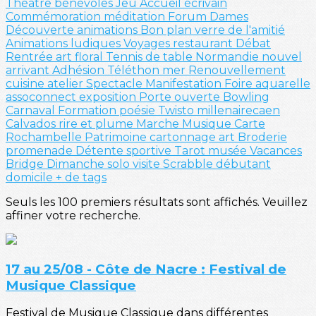
Théatre
bénévoles
Jeu
Accueil
écrivain
Commémoration
méditation
Forum
Dames
Découverte
animations
Bon plan
verre de l'amitié
Animations ludiques
Voyages
restaurant
Débat
Rentrée
art floral
Tennis de table
Normandie
nouvel
arrivant
Adhésion
Téléthon
mer
Renouvellement
cuisine
atelier
Spectacle
Manifestation
Foire
aquarelle
assoconnect
exposition
Porte ouverte
Bowling
Carnaval
Formation
poésie
Twisto
millenairecaen
Calvados
rire et plume
Marche
Musique
Carte
Rochambelle
Patrimoine
cartonnage
art
Broderie
promenade
Détente sportive
Tarot
musée
Vacances
Bridge
Dimanche solo
visite
Scrabble
débutant
domicile
+ de tags
Seuls les 100 premiers résultats sont affichés. Veuillez
affiner votre recherche.
17 au 25/08 - Côte de Nacre : Festival de
Musique Classique
Festival de Musique Classique dans différentes