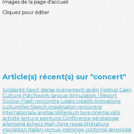
Images de la page d'accueil
Cliquez pour éditer
Article(s) récent(s) sur "concert"
Solidarité
Sport
danse
évènement
jardin
Festival
Caen
Culture
Patchwork
langue
Annulation / Report
Goûter
Flash
rencontre
Loisirs créatifs
Animations
culturelles
Sketch
imagination
rencontre
internationale
anglais
Millenium
livre
cinéma
vélo
activité
lecture
peinture
Conférence
généalogie
allemand
échecs
Mah-Jong
repas
littérature
inscription
Italien
remue-méninge
confirmé
œnologie