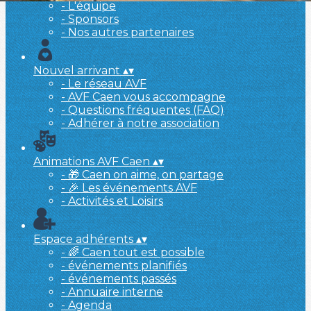
- L'équipe
- Sponsors
- Nos autres partenaires
Nouvel arrivant
▴
▾
- Le réseau AVF
- AVF Caen vous accompagne
- Questions fréquentes (FAQ)
- Adhérer à notre association
Animations AVF Caen
▴
▾
- 🎁 Caen on aime, on partage
- 🎉 Les événements AVF
- Activités et Loisirs
Espace adhérents
▴
▾
- 🌈 Caen tout est possible
- événements planifiés
- événements passés
- Annuaire interne
- Agenda