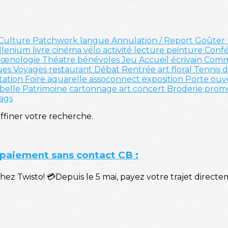
Culture
Patchwork
langue
Annulation / Report
Goûter
llenium
livre
cinéma
vélo
activité
lecture
peinture
Conf
é
œnologie
Théatre
bénévoles
Jeu
Accueil
écrivain
Comm
ues
Voyages
restaurant
Débat
Rentrée
art floral
Tennis 
tation
Foire
aquarelle
assoconnect
exposition
Porte ouv
belle
Patrimoine
cartonnage
art
concert
Broderie
prom
tags
affiner votre recherche.
e paiement sans contact CB :
isto! 💳Depuis le 5 mai, payez votre trajet directeme