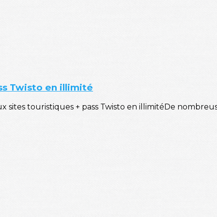
ss Twisto en illimité
aux sites touristiques + pass Twisto en illimitéDe nombr