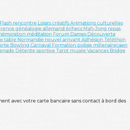
Flash
rencontre
Loisirs créatifs
Animations culturelles
érence
généalogie
allemand
échecs
Mah-Jong
repas
émoration
méditation
Forum
Dames
Découverte
de table
Normandie
nouvel arrivant
Adhésion
Téléthon
erte
Bowling
Carnaval
Formation
poésie
millenairecaen
enade
Détente sportive
Tarot
musée
Vacances
Bridge
nt avec votre carte bancaire sans contact à bord des