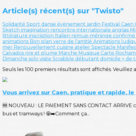
Article(s) récent(s) sur "Twisto"
Solidarité
Sport
danse
évènement
jardin
Festival
Caen
Sketch
imagination
rencontre internationale
anglais
Mi
littérature
inscription
Italien
remue-méninge
confirm
animations
Bon plan
verre de l'amitié
Animations ludiq
mer
Renouvellement
cuisine
atelier
Spectacle
Manifes
Calvados
rire et plume
Marche
Musique
Carte
Rocham
Dimanche solo
visite
Scrabble
débutant
domicile
+ de 
Seuls les 100 premiers résultats sont affichés. Veuillez 
Vous arrivez sur Caen, pratique et rapide, l
🆕 NOUVEAU : LE PAIEMENT SANS CONTACT ARRIVE chez Tw
bus et tramways ! 🤩➡️Comment ça...