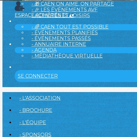
- 🎁 CAEN ON AIME, ON PARTAGE
- 🎉 LES ÉVÉNEMENTS AVF
ESPACE ADHÉRENTS
▴
▾
- ACTIVITÉS ET LOISIRS
- 🌈 CAEN TOUT EST POSSIBLE
- ÉVÉNEMENTS PLANIFIÉS
- ÉVÉNEMENTS PASSÉS
- ANNUAIRE INTERNE
- AGENDA
- MÉDIATHÈQUE VIRTUELLE
SE CONNECTER
- L'ASSOCIATION
- BROCHURE
- L'ÉQUIPE
- SPONSORS