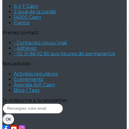
A V F Caen
2 quai de la Londe
14000 Caen
France
Prenez contact :
- Contactez-nous / mail
- Adhérez
- 02 31 86 02 60 aux heures de permanence
Nos activités :
Activités régulières
Evènements
Agenda AVF Caen
Blog / Tags
Je m'abonne à la newsletter
OK