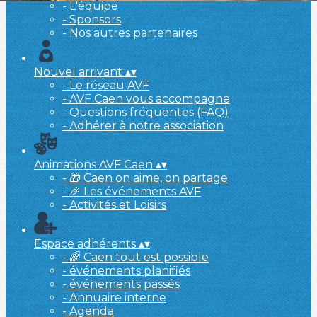
- L'équipe
- Sponsors
- Nos autres partenaires
Nouvel arrivant
▴
▾
- Le réseau AVF
- AVF Caen vous accompagne
- Questions fréquentes (FAQ)
- Adhérer à notre association
Animations AVF Caen
▴
▾
- 🎁 Caen on aime, on partage
- 🎉 Les événements AVF
- Activités et Loisirs
Espace adhérents
▴
▾
- 🌈 Caen tout est possible
- événements planifiés
- événements passés
- Annuaire interne
- Agenda