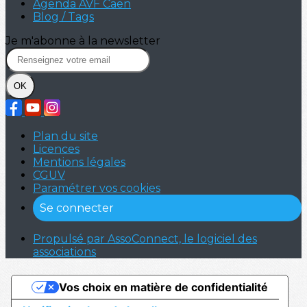
Agenda AVF Caen
Blog / Tags
Je m'abonne à la newsletter
OK
Plan du site
Licences
Mentions légales
CGUV
Paramétrer vos cookies
Se connecter
Propulsé par AssoConnect, le logiciel des
associations
Vos choix en matière de confidentialité