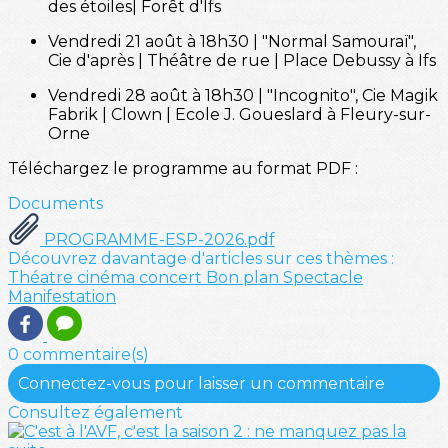
des étoiles| Forêt d'Ifs
Vendredi 21 août à 18h30 | "Normal Samouraï",
Cie d'après | Théâtre de rue | Place Debussy à Ifs
Vendredi 28 août à 18h30 | "Incognito", Cie Magik
Fabrik | Clown | Ecole J. Goueslard à Fleury-sur-
Orne
Téléchargez le programme au format PDF :
Documents
PROGRAMME-ESP-2026.pdf
Découvrez davantage d'articles sur ces thèmes :
Théatre
cinéma
concert
Bon plan
Spectacle
Manifestation
0 commentaire(s)
Connectez-vous pour laisser un commentaire
Consultez également