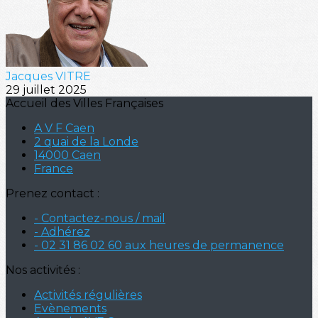
Jacques VITRE
29 juillet 2025
Accueil des Villes Françaises
A V F Caen
2 quai de la Londe
14000 Caen
France
Prenez contact :
- Contactez-nous / mail
- Adhérez
- 02 31 86 02 60 aux heures de permanence
Nos activités :
Activités régulières
Evènements