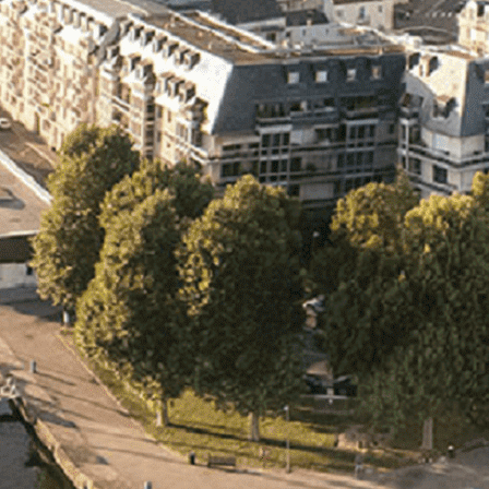
Exporter les lignes sélectionnées
Exporter toutes les colonnes
Exporter uniquement les colonnes affichées
Menu
<
>
- 🎁 Caen on aime, on partage
- 🎉 Les événements AVF
- Activités et Loisirs
Ajoutez un logo, un bouton, des réseaux sociaux
Cliquez pour éditer
L'association
▴
▾
- L'association
- Brochure