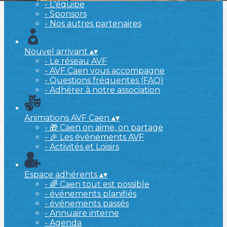
- L'équipe
- Sponsors
- Nos autres partenaires
Nouvel arrivant
▴
▾
- Le réseau AVF
- AVF Caen vous accompagne
- Questions fréquentes (FAQ)
- Adhérer à notre association
Animations AVF Caen
▴
▾
- 🎁 Caen on aime, on partage
- 🎉 Les événements AVF
- Activités et Loisirs
Espace adhérents
▴
▾
- 🌈 Caen tout est possible
- événements planifiés
- événements passés
- Annuaire interne
- Agenda