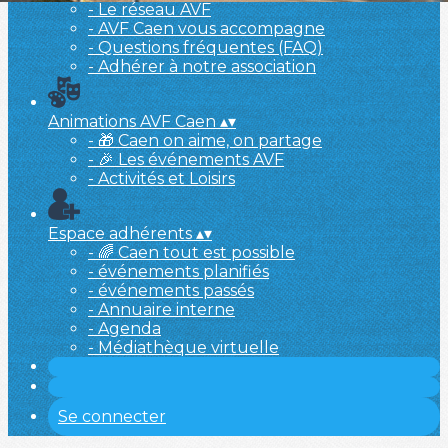
- Le réseau AVF
- AVF Caen vous accompagne
- Questions fréquentes (FAQ)
- Adhérer à notre association
Animations AVF Caen
▴
▾
- 🎁 Caen on aime, on partage
- 🎉 Les événements AVF
- Activités et Loisirs
Espace adhérents
▴
▾
- 🌈 Caen tout est possible
- événements planifiés
- événements passés
- Annuaire interne
- Agenda
- Médiathèque virtuelle
Se connecter