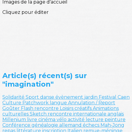
Images de la page d'accueil
Cliquez pour éditer
Article(s) récent(s) sur
"imagination"
Solidarité
Sport
danse
évènement
jardin
Festival
Caen
Culture
Patchwork
langue
Annulation / Report
Goûter
Flash
rencontre
Loisirs créatifs
Animations
culturelles
Sketch
rencontre internationale
anglais
Millenium
livre
cinéma
vélo
activité
lecture
peinture
Conférence
généalogie
allemand
échecs
Mah-Jong
repas
littérature
inscription
Italien
remue-méninge