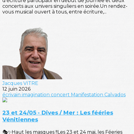
d’écriture participatif en début de journée et deux
concerts aux univers singuliers en soirée.Un rendez-
vous musical ouvert à tous, entre écriture,...
Jacques VITRE
12 juin 2026
écrivain
imagination
concert
Manifestation
Calvados
23 et 24/05 - Dives / Mer : Les fééries
Vénitiennes
🎭✨Haut les masques !!Les 23 et 24 mai, les Féeries