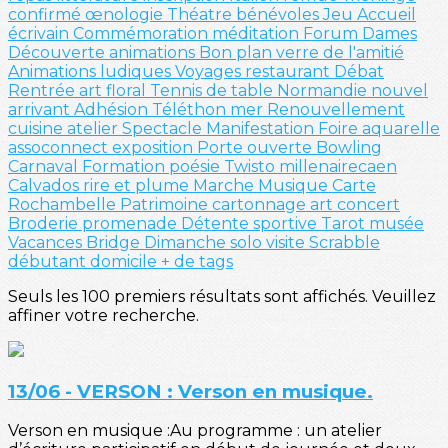
confirmé
œnologie
Théatre
bénévoles
Jeu
Accueil
écrivain
Commémoration
méditation
Forum
Dames
Découverte
animations
Bon plan
verre de l'amitié
Animations ludiques
Voyages
restaurant
Débat
Rentrée
art floral
Tennis de table
Normandie
nouvel
arrivant
Adhésion
Téléthon
mer
Renouvellement
cuisine
atelier
Spectacle
Manifestation
Foire
aquarelle
assoconnect
exposition
Porte ouverte
Bowling
Carnaval
Formation
poésie
Twisto
millenairecaen
Calvados
rire et plume
Marche
Musique
Carte
Rochambelle
Patrimoine
cartonnage
art
concert
Broderie
promenade
Détente sportive
Tarot
musée
Vacances
Bridge
Dimanche solo
visite
Scrabble
débutant
domicile
+ de tags
Seuls les 100 premiers résultats sont affichés. Veuillez
affiner votre recherche.
13/06 - VERSON : Verson en musique.
Verson en musique :Au programme : un atelier