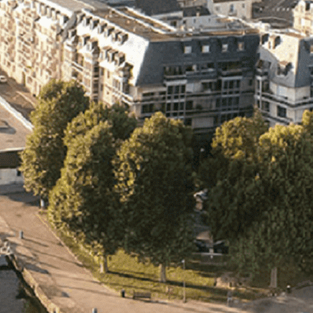
Exporter les lignes sélectionnées
Exporter toutes les colonnes
Exporter uniquement les colonnes affichées
Menu
Ajoutez un logo, un bouton, des réseaux sociaux
Cliquez pour éditer
L'association
▴
▾
- L'association
- Brochure
- L'équipe
- Sponsors
- Nos autres partenaires
Nouvel arrivant
▴
▾