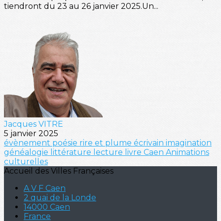
tiendront du 23 au 26 janvier 2025.Un...
Jacques VITRE
5 janvier 2025
évènement
poésie
rire et plume
écrivain
imagination
généalogie
littérature
lecture
livre
Caen
Animations
culturelles
Accueil des Villes Françaises
A V F Caen
2 quai de la Londe
14000 Caen
France