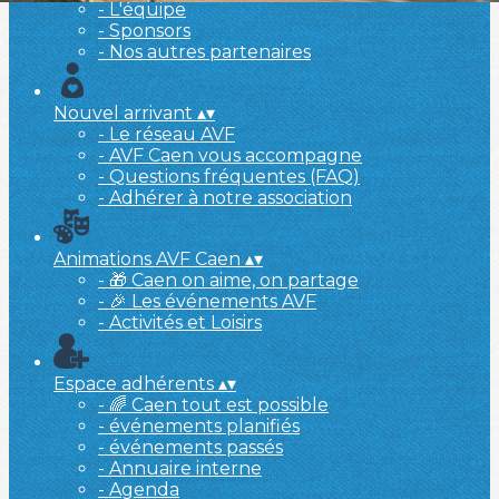
- L'équipe
- Sponsors
- Nos autres partenaires
Nouvel arrivant
▴
▾
- Le réseau AVF
- AVF Caen vous accompagne
- Questions fréquentes (FAQ)
- Adhérer à notre association
Animations AVF Caen
▴
▾
- 🎁 Caen on aime, on partage
- 🎉 Les événements AVF
- Activités et Loisirs
Espace adhérents
▴
▾
- 🌈 Caen tout est possible
- événements planifiés
- événements passés
- Annuaire interne
- Agenda