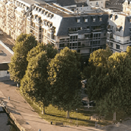
Exporter les lignes sélectionnées
Exporter toutes les colonnes
Exporter uniquement les colonnes affichées
Menu
<
>
- 🎁 Caen on aime, on partage
- 🎉 Les événements AVF
- Activités et Loisirs
Ajoutez un logo, un bouton, des réseaux sociaux
Cliquez pour éditer
L'association
▴
▾
- L'association
- Brochure