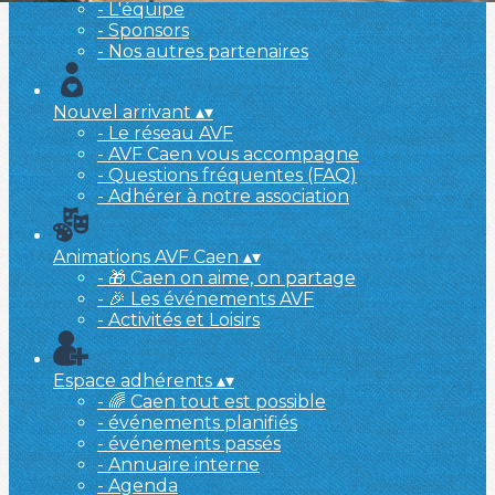
- L'équipe
- Sponsors
- Nos autres partenaires
Nouvel arrivant
▴
▾
- Le réseau AVF
- AVF Caen vous accompagne
- Questions fréquentes (FAQ)
- Adhérer à notre association
Animations AVF Caen
▴
▾
- 🎁 Caen on aime, on partage
- 🎉 Les événements AVF
- Activités et Loisirs
Espace adhérents
▴
▾
- 🌈 Caen tout est possible
- événements planifiés
- événements passés
- Annuaire interne
- Agenda