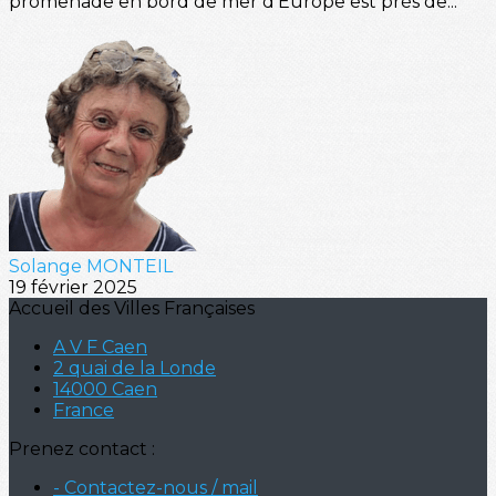
promenade en bord de mer d’Europe est près de...
Solange MONTEIL
19 février 2025
Accueil des Villes Françaises
A V F Caen
2 quai de la Londe
14000 Caen
France
Prenez contact :
- Contactez-nous / mail