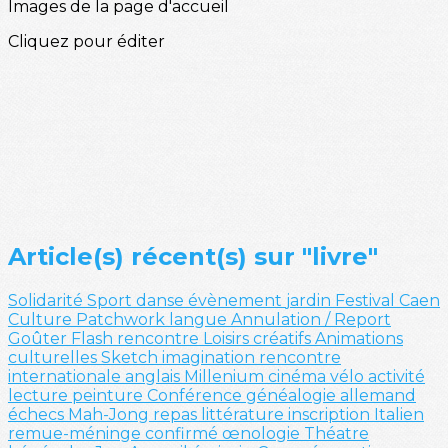
Images de la page d'accueil
Cliquez pour éditer
Article(s) récent(s) sur "livre"
Solidarité
Sport
danse
évènement
jardin
Festival
Caen
Culture
Patchwork
langue
Annulation / Report
Goûter
Flash
rencontre
Loisirs créatifs
Animations
culturelles
Sketch
imagination
rencontre
internationale
anglais
Millenium
cinéma
vélo
activité
lecture
peinture
Conférence
généalogie
allemand
échecs
Mah-Jong
repas
littérature
inscription
Italien
remue-méninge
confirmé
œnologie
Théatre