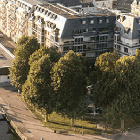
Exporter les lignes sélectionnées
Exporter toutes les colonnes
Exporter uniquement les colonnes affichées
Menu
Ajoutez un logo, un bouton, des réseaux sociaux
Cliquez pour éditer
L'association
▴
▾
- L'association
- Brochure
- L'équipe
- Sponsors
- Nos autres partenaires
Nouvel arrivant
▴
▾