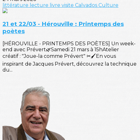
littérature
lecture
livre
visite
Calvados
Culture
21 et 22/03 - Hérouville : Printemps des
poètes
[HÉROUVILLE - PRINTEMPS DES POÈTES] Un week-
end avec Prévert🌿Samedi 21 mars à 15hAtelier
créatif : "Joue-la comme Prévert" ✂🖌️En vous
inspirant de Jacques Prévert, découvrez la technique
du...