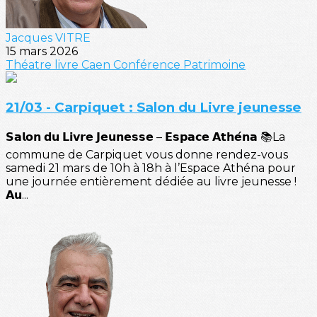
Jacques VITRE
15 mars 2026
Théatre
livre
Caen
Conférence
Patrimoine
21/03 - Carpiquet : Salon du Livre jeunesse
𝗦𝗮𝗹𝗼𝗻 𝗱𝘂 𝗟𝗶𝘃𝗿𝗲 𝗝𝗲𝘂𝗻𝗲𝘀𝘀𝗲 – 𝗘𝘀𝗽𝗮𝗰𝗲 𝗔𝘁𝗵𝗲́𝗻𝗮 📚La
commune de Carpiquet vous donne rendez-vous
samedi 21 mars de 10h à 18h à l’Espace Athéna pour
une journée entièrement dédiée au livre jeunesse !
𝗔𝘂...