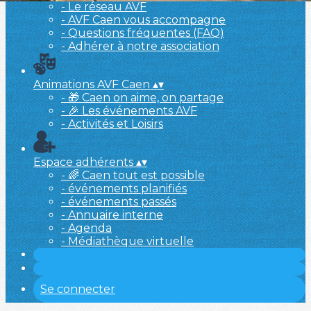
- Le réseau AVF
- AVF Caen vous accompagne
- Questions fréquentes (FAQ)
- Adhérer à notre association
Animations AVF Caen
▴
▾
- 🎁 Caen on aime, on partage
- 🎉 Les événements AVF
- Activités et Loisirs
Espace adhérents
▴
▾
- 🌈 Caen tout est possible
- événements planifiés
- événements passés
- Annuaire interne
- Agenda
- Médiathèque virtuelle
Se connecter