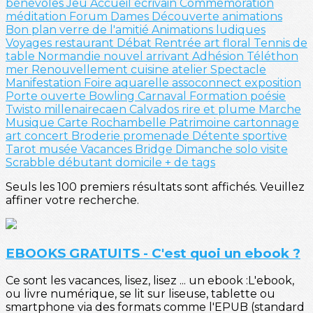
bénévoles
Jeu
Accueil
écrivain
Commémoration
méditation
Forum
Dames
Découverte
animations
Bon plan
verre de l'amitié
Animations ludiques
Voyages
restaurant
Débat
Rentrée
art floral
Tennis de
table
Normandie
nouvel arrivant
Adhésion
Téléthon
mer
Renouvellement
cuisine
atelier
Spectacle
Manifestation
Foire
aquarelle
assoconnect
exposition
Porte ouverte
Bowling
Carnaval
Formation
poésie
Twisto
millenairecaen
Calvados
rire et plume
Marche
Musique
Carte
Rochambelle
Patrimoine
cartonnage
art
concert
Broderie
promenade
Détente sportive
Tarot
musée
Vacances
Bridge
Dimanche solo
visite
Scrabble
débutant
domicile
+ de tags
Seuls les 100 premiers résultats sont affichés. Veuillez
affiner votre recherche.
EBOOKS GRATUITS - C'est quoi un ebook ?
Ce sont les vacances, lisez, lisez ... un ebook :L'ebook,
ou livre numérique, se lit sur liseuse, tablette ou
smartphone via des formats comme l'EPUB (standard