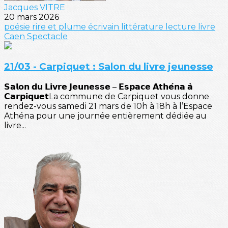
Jacques VITRE
20 mars 2026
poésie
rire et plume
écrivain
littérature
lecture
livre
Caen
Spectacle
21/03 - Carpiquet : Salon du livre jeunesse
𝗦𝗮𝗹𝗼𝗻 𝗱𝘂 𝗟𝗶𝘃𝗿𝗲 𝗝𝗲𝘂𝗻𝗲𝘀𝘀𝗲 – 𝗘𝘀𝗽𝗮𝗰𝗲 𝗔𝘁𝗵𝗲́𝗻𝗮 𝗮̀
𝗖𝗮𝗿𝗽𝗶𝗾𝘂𝗲𝘁La commune de Carpiquet vous donne
rendez-vous samedi 21 mars de 10h à 18h à l’Espace
Athéna pour une journée entièrement dédiée au
livre...