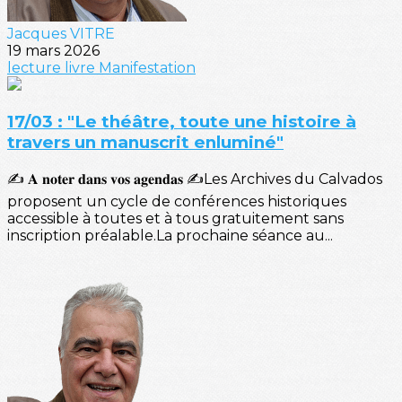
Jacques VITRE
19 mars 2026
lecture
livre
Manifestation
17/03 : "Le théâtre, toute une histoire à
travers un manuscrit enluminé"
✍️ 𝐀 𝐧𝐨𝐭𝐞𝐫 𝐝𝐚𝐧𝐬 𝐯𝐨𝐬 𝐚𝐠𝐞𝐧𝐝𝐚𝐬 ✍️Les Archives du Calvados
proposent un cycle de conférences historiques
accessible à toutes et à tous gratuitement sans
inscription préalable.La prochaine séance au...