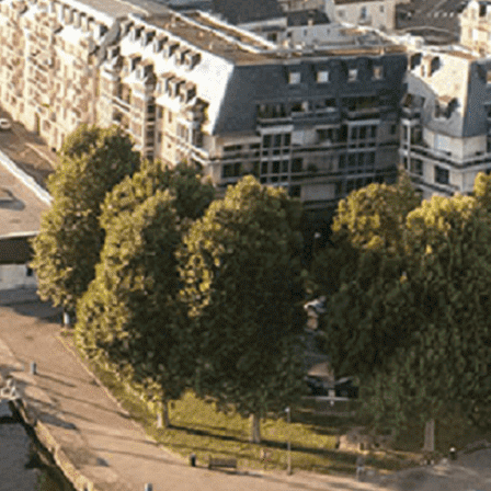
Exporter les lignes sélectionnées
Exporter toutes les colonnes
Exporter uniquement les colonnes affichées
Menu
Ajoutez un logo, un bouton, des réseaux sociaux
Cliquez pour éditer
L'association
▴
▾
- L'association
- Brochure
- L'équipe
- Sponsors
- Nos autres partenaires
Nouvel arrivant
▴
▾