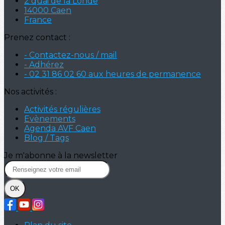
2 quai de la Londe
14000 Caen
France
Prenez contact :
- Contactez-nous / mail
- Adhérez
- 02 31 86 02 60 aux heures de permanence
Nos activités :
Activités régulières
Evènements
Agenda AVF Caen
Blog / Tags
Je m'abonne à la newsletter
OK