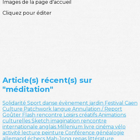
Images de la page d'accueil
Cliquez pour éditer
Article(s) récent(s) sur
"méditation"
Solidarité
Sport
danse
évènement
jardin
Festival
Caen
Culture
Patchwork
langue
Annulation / Report
Goûter
Flash
rencontre
Loisirs créatifs
Animations
culturelles
Sketch
imagination
rencontre
internationale
anglais
Millenium
livre
cinéma
vélo
activité
lecture
peinture
Conférence
généalogie
allemand
échecs
Mah-Jong
repas
littérature