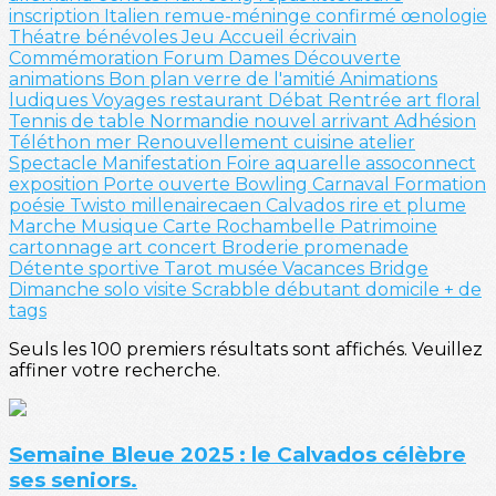
inscription
Italien
remue-méninge
confirmé
œnologie
Théatre
bénévoles
Jeu
Accueil
écrivain
Commémoration
Forum
Dames
Découverte
animations
Bon plan
verre de l'amitié
Animations
ludiques
Voyages
restaurant
Débat
Rentrée
art floral
Tennis de table
Normandie
nouvel arrivant
Adhésion
Téléthon
mer
Renouvellement
cuisine
atelier
Spectacle
Manifestation
Foire
aquarelle
assoconnect
exposition
Porte ouverte
Bowling
Carnaval
Formation
poésie
Twisto
millenairecaen
Calvados
rire et plume
Marche
Musique
Carte
Rochambelle
Patrimoine
cartonnage
art
concert
Broderie
promenade
Détente sportive
Tarot
musée
Vacances
Bridge
Dimanche solo
visite
Scrabble
débutant
domicile
+ de
tags
Seuls les 100 premiers résultats sont affichés. Veuillez
affiner votre recherche.
Semaine Bleue 2025 : le Calvados célèbre
ses seniors.