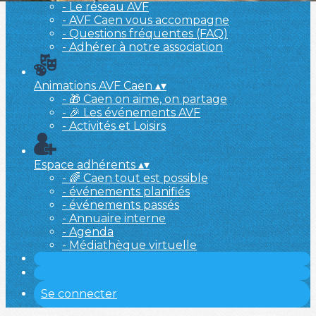
- Le réseau AVF
- AVF Caen vous accompagne
- Questions fréquentes (FAQ)
- Adhérer à notre association
Animations AVF Caen
▴
▾
- 🎁 Caen on aime, on partage
- 🎉 Les événements AVF
- Activités et Loisirs
Espace adhérents
▴
▾
- 🌈 Caen tout est possible
- événements planifiés
- événements passés
- Annuaire interne
- Agenda
- Médiathèque virtuelle
Se connecter