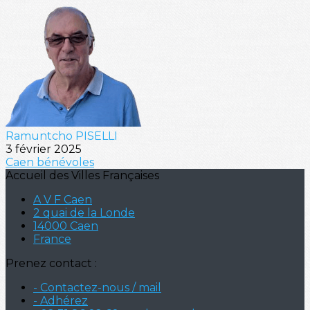
Ramuntcho PISELLI
3 février 2025
Caen
bénévoles
Accueil des Villes Françaises
A V F Caen
2 quai de la Londe
14000 Caen
France
Prenez contact :
- Contactez-nous / mail
- Adhérez