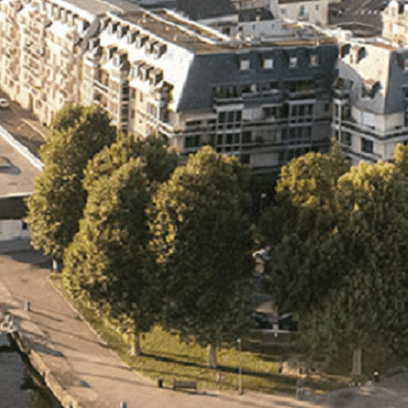
Exporter les lignes sélectionnées
Exporter toutes les colonnes
Exporter uniquement les colonnes affichées
Menu
Ajoutez un logo, un bouton, des réseaux sociaux
Cliquez pour éditer
L'association
▴
▾
- L'association
- Brochure
- L'équipe
- Sponsors
- Nos autres partenaires
Nouvel arrivant
▴
▾