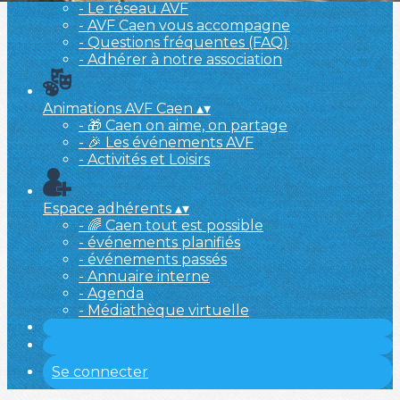
- Le réseau AVF
- AVF Caen vous accompagne
- Questions fréquentes (FAQ)
- Adhérer à notre association
Animations AVF Caen
▴
▾
- 🎁 Caen on aime, on partage
- 🎉 Les événements AVF
- Activités et Loisirs
Espace adhérents
▴
▾
- 🌈 Caen tout est possible
- événements planifiés
- événements passés
- Annuaire interne
- Agenda
- Médiathèque virtuelle
Se connecter