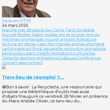
Jacques VITRE
24 mars 2025
Marche
mer
Broderie
Jeu
Carte
Tarot
Scrabble
Accueil
Bridge
Italien
poésie
rire et plume
remue-
méninge
promenade
nouvel arrivant
littérature
lecture
art
danse
Caen
Normandie
anglais
allemand
cartonnage
art floral
aquarelle
rencontre
animations
bénévoles
Loisirs créatifs
Animations culturelles
Détente sportive
Animations ludiques
Conférence
concert
assoconnect
Tiers-lieu de réemploi ?...
🤩Bon à savoir : La Recyclette, une ressourcerie qui
propose une bibliothèque d'outils mais aussi
d'objets !Inauguré ce vendredi 28 février en présence
du Maire Aristide Olivier, ce tiers-lieu du...