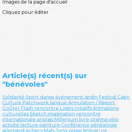
Images de la page d'accueil
Cliquez pour éditer
Article(s) récent(s) sur
"bénévoles"
Solidarité
Sport
danse
évènement
jardin
Festival
Caen
Culture
Patchwork
langue
Annulation / Report
Goûter
Flash
rencontre
Loisirs créatifs
Animations
culturelles
Sketch
imagination
rencontre
internationale
anglais
Millenium
livre
cinéma
vélo
activité
lecture
peinture
Conférence
généalogie
allemand
échecs
Mah-Jong
repas
littérature