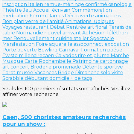
inscription
Italien
remue-méninge
confirmé
œnologie
Théatre
Jeu
Accueil
écrivain
Commémoration
méditation
Forum
Dames
Découverte
animations
Bon plan
verre de l'amitié
Animations ludiques
Voyages
restaurant
Débat
Rentrée
art floral
Tennis de
table
Normandie
nouvel arrivant
Adhésion
Téléthon
mer
Renouvellement
cuisine
atelier
Spectacle
Manifestation
Foire
aquarelle
assoconnect
exposition
Porte ouverte
Bowling
Carnaval
Formation
poésie
Twisto
millenairecaen
Calvados
rire et plume
Marche
Musique
Carte
Rochambelle
Patrimoine
cartonnage
art
concert
Broderie
promenade
Détente sportive
Tarot
musée
Vacances
Bridge
Dimanche solo
visite
Scrabble
débutant
domicile
+ de tags
Seuls les 100 premiers résultats sont affichés. Veuillez
affiner votre recherche.
Caen, 500 choristes amateurs recherchés
pour un show :