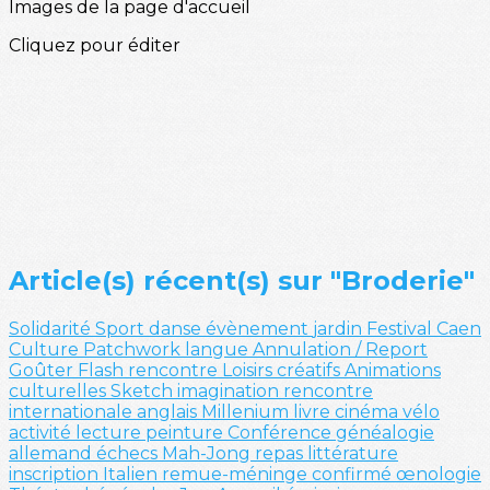
Images de la page d'accueil
Cliquez pour éditer
Article(s) récent(s) sur "Broderie"
Solidarité
Sport
danse
évènement
jardin
Festival
Caen
Culture
Patchwork
langue
Annulation / Report
Goûter
Flash
rencontre
Loisirs créatifs
Animations
culturelles
Sketch
imagination
rencontre
internationale
anglais
Millenium
livre
cinéma
vélo
activité
lecture
peinture
Conférence
généalogie
allemand
échecs
Mah-Jong
repas
littérature
inscription
Italien
remue-méninge
confirmé
œnologie