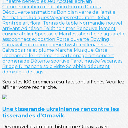
Théatre
bénévoles
Jeu
Accueil
écrivain
Commémoration
méditation
Forum
Dames
Découverte
animations
Bon plan
verre de l'amitié
Animations ludiques
Voyages
restaurant
Débat
Rentrée
art floral
Tennis de table
Normandie
nouvel
arrivant
Adhésion
Téléthon
mer
Renouvellement
cuisine
atelier
Spectacle
Manifestation
Foire
aquarelle
assoconnect
exposition
Porte ouverte
Bowling
Carnaval
Formation
poésie
Twisto
millenairecaen
Calvados
rire et plume
Marche
Musique
Carte
Rochambelle
Patrimoine
cartonnage
art
concert
promenade
Détente sportive
Tarot
musée
Vacances
Bridge
Dimanche solo
visite
Scrabble
débutant
domicile
+ de tags
Seuls les 100 premiers résultats sont affichés. Veuillez
affiner votre recherche.
Une tisserande ukrainienne rencontre les
tisserandes d’Ornavik.
Des nouvelles du parc historique Ornavik avec