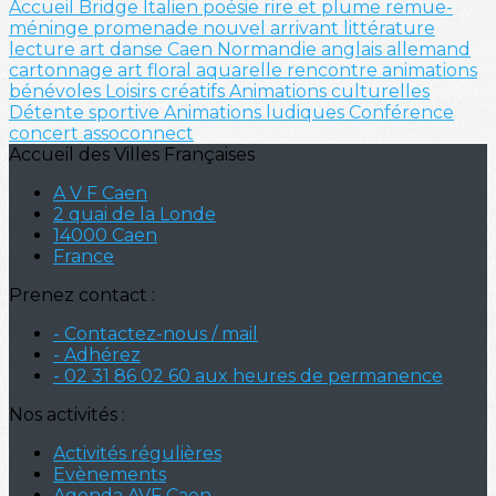
Accueil
Bridge
Italien
poésie
rire et plume
remue-
méninge
promenade
nouvel arrivant
littérature
lecture
art
danse
Caen
Normandie
anglais
allemand
cartonnage
art floral
aquarelle
rencontre
animations
bénévoles
Loisirs créatifs
Animations culturelles
Détente sportive
Animations ludiques
Conférence
concert
assoconnect
Accueil des Villes Françaises
A V F Caen
2 quai de la Londe
14000 Caen
France
Prenez contact :
- Contactez-nous / mail
- Adhérez
- 02 31 86 02 60 aux heures de permanence
Nos activités :
Activités régulières
Evènements
Agenda AVF Caen