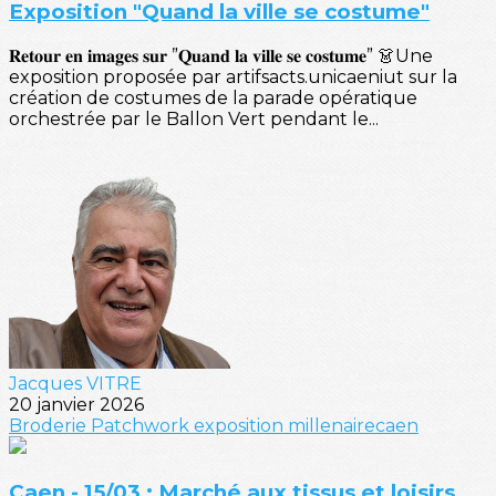
Exposition "Quand la ville se costume"
𝐑𝐞𝐭𝐨𝐮𝐫 𝐞𝐧 𝐢𝐦𝐚𝐠𝐞𝐬 𝐬𝐮𝐫 ”𝐐𝐮𝐚𝐧𝐝 𝐥𝐚 𝐯𝐢𝐥𝐥𝐞 𝐬𝐞 𝐜𝐨𝐬𝐭𝐮𝐦𝐞” 👗Une
exposition proposée par artifsacts.unicaeniut sur la
création de costumes de la parade opératique
orchestrée par le Ballon Vert pendant le...
Jacques VITRE
20 janvier 2026
Broderie
Patchwork
exposition
millenairecaen
Caen - 15/03 : Marché aux tissus et loisirs