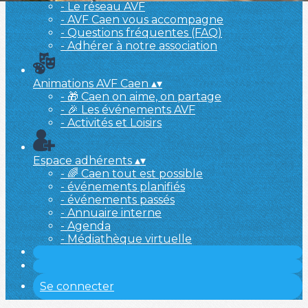
- Le réseau AVF
- AVF Caen vous accompagne
- Questions fréquentes (FAQ)
- Adhérer à notre association
Animations AVF Caen
▴
▾
- 🎁 Caen on aime, on partage
- 🎉 Les événements AVF
- Activités et Loisirs
Espace adhérents
▴
▾
- 🌈 Caen tout est possible
- événements planifiés
- événements passés
- Annuaire interne
- Agenda
- Médiathèque virtuelle
Se connecter