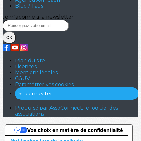
Blog / Tags
Je m'abonne à la newsletter
OK
Plan du site
Licences
Mentions légales
CGUV
Paramétrer vos cookies
Se connecter
Propulsé par AssoConnect, le logiciel des
associations
Vos choix en matière de confidentialité
Notification lors de la collecte