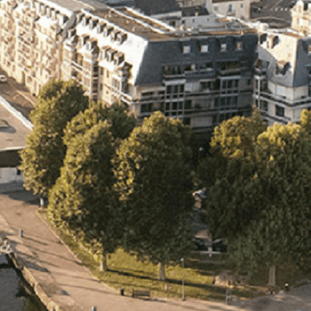
Exporter les lignes sélectionnées
Exporter toutes les colonnes
Exporter uniquement les colonnes affichées
Menu
Ajoutez un logo, un bouton, des réseaux sociaux
Cliquez pour éditer
L'association
▴
▾
- L'association
- Brochure
- L'équipe
- Sponsors
- Nos autres partenaires
Nouvel arrivant
▴
▾