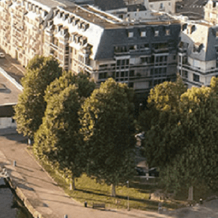
Exporter les lignes sélectionnées
Exporter toutes les colonnes
Exporter uniquement les colonnes affichées
Menu
<
>
- 🎁 Caen on aime, on partage
- 🎉 Les événements AVF
- Activités et Loisirs
Ajoutez un logo, un bouton, des réseaux sociaux
Cliquez pour éditer
L'association
▴
▾
- L'association
- Brochure