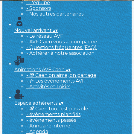
- L'équipe
- Sponsors
- Nos autres partenaires
Nouvel arrivant
▴
▾
- Le réseau AVF
- AVF Caen vous accompagne
- Questions fréquentes (FAQ)
- Adhérer à notre association
Animations AVF Caen
▴
▾
- 🎁 Caen on aime, on partage
- 🎉 Les événements AVF
- Activités et Loisirs
Espace adhérents
▴
▾
- 🌈 Caen tout est possible
- événements planifiés
- événements passés
- Annuaire interne
- Agenda