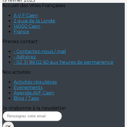
19 février 2025
Accueil des Villes Françaises
A V F Caen
2 quai de la Londe
14000 Caen
France
Prenez contact :
- Contactez-nous / mail
- Adhérez
- 02 31 86 02 60 aux heures de permanence
Nos activités :
Activités régulières
Evènements
Agenda AVF Caen
Blog / Tags
Je m'abonne à la newsletter
OK