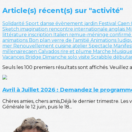
Article(s) récent(s) sur "activité"
Solidarité
Sport
danse
évènement
jardin
Festival
Caen
Sketch
imagination
rencontre internationale
anglais
Mi
littérature
inscription
Italien
remue-méninge
confirm
animations
Bon plan
verre de l'amitié
Animations ludiq
mer
Renouvellement
cuisine
atelier
Spectacle
Manifes
millenairecaen
Calvados
rire et plume
Marche
Musiqu
Vacances
Bridge
Dimanche solo
visite
Scrabble
débuta
Seuls les 100 premiers résultats sont affichés. Veuillez 
Avril à Juillet 2026 : Demandez le programme
Chères amies, chers amis,Déjà le dernier trimestre. L
Générale le 12 juin, puis le 18...