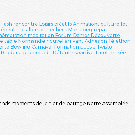
Flash
rencontre
Loisirs créatifs
Animations culturelles
généalogie
allemand
échecs
Mah-Jong
repas
émoration
méditation
Forum
Dames
Découverte
de table
Normandie
nouvel arrivant
Adhésion
Téléthon
erte
Bowling
Carnaval
Formation
poésie
Twisto
t
Broderie
promenade
Détente sportive
Tarot
musée
 grands moments de joie et de partage.Notre Assemblée