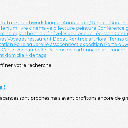
Culture
Patchwork
langue
Annulation / Report
Goûter
llenium
livre
cinéma
vélo
lecture
peinture
Conférence
é
œnologie
Théatre
bénévoles
Jeu
Accueil
écrivain
Comm
ues
Voyages
restaurant
Débat
Rentrée
art floral
Tennis 
tation
Foire
aquarelle
assoconnect
exposition
Porte ouv
e
Carte
Rochambelle
Patrimoine
cartonnage
art
concer
nt
domicile
+ de tags
affiner votre recherche.
 !
es vacances sont proches mais avant profitons encore de