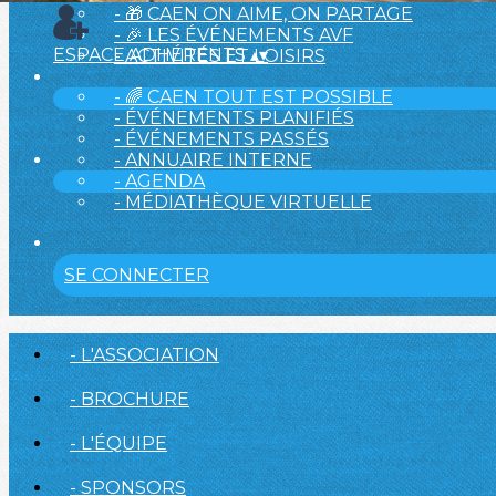
- 🎁 CAEN ON AIME, ON PARTAGE
- 🎉 LES ÉVÉNEMENTS AVF
ESPACE ADHÉRENTS
▴
▾
- ACTIVITÉS ET LOISIRS
- 🌈 CAEN TOUT EST POSSIBLE
- ÉVÉNEMENTS PLANIFIÉS
- ÉVÉNEMENTS PASSÉS
- ANNUAIRE INTERNE
- AGENDA
- MÉDIATHÈQUE VIRTUELLE
SE CONNECTER
- L'ASSOCIATION
- BROCHURE
- L'ÉQUIPE
- SPONSORS