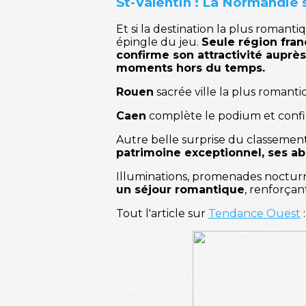
St-Valentin : La Normandie 
Et si la destination la plus romanti
épingle du jeu.
Seule région fran
confirme son attractivité aupr
moments hors du temps.
Rouen
sacrée ville la plus romant
Caen
complète le podium et confi
Autre belle surprise du classemen
patrimoine exceptionnel, ses a
Illuminations, promenades nocturne
un séjour romantique
, renforça
Tout l'article sur
Tendance Ouest
: