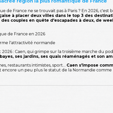
sacrée région la plus romantique de France
que de France ne se trouvait pas à Paris ? En 2026, c'est 
çaise à placer deux villes dans le top 3 des destinat
ès des couples en quête d'escapades à deux, de we
ique de France en 2026
rme l'attractivité normande
t 2026 : Caen, qui grimpe sur la troisième marche du po
bbayes, ses jardins, ses quais réaménagés et son a
s, restaurants intimistes, sport…
Caen s'impose comme
nt encore un peu plus le statut de la Normandie comme 