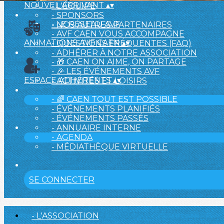
NOUVEL ARRIVANT
▴
▾
- L'ÉQUIPE
- SPONSORS
- LE RÉSEAU AVF
- NOS AUTRES PARTENAIRES
- AVF CAEN VOUS ACCOMPAGNE
ANIMATIONS AVF CAEN
▴
▾
- QUESTIONS FRÉQUENTES (FAQ)
- ADHÉRER À NOTRE ASSOCIATION
- 🎁 CAEN ON AIME, ON PARTAGE
- 🎉 LES ÉVÉNEMENTS AVF
ESPACE ADHÉRENTS
▴
▾
- ACTIVITÉS ET LOISIRS
- 🌈 CAEN TOUT EST POSSIBLE
- ÉVÉNEMENTS PLANIFIÉS
- ÉVÉNEMENTS PASSÉS
- ANNUAIRE INTERNE
- AGENDA
- MÉDIATHÈQUE VIRTUELLE
SE CONNECTER
- L'ASSOCIATION