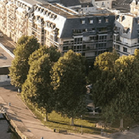
Exporter les lignes sélectionnées
Exporter toutes les colonnes
Exporter uniquement les colonnes affichées
Menu
<
>
- 🎁 Caen on aime, on partage
- 🎉 Les événements AVF
- Activités et Loisirs
Ajoutez un logo, un bouton, des réseaux sociaux
Cliquez pour éditer
L'ASSOCIATION
▴
▾
- L'ASSOCIATION
- BROCHURE