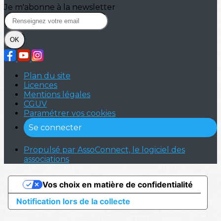
Je m'abonne à la newsletter
OK
Plan du site
Licences
Mentions légales
CGUV
Paramétrer vos cookies
Se connecter
Propulsé par AssoConnect, le logiciel des
associations
Vos choix en matière de confidentialité
Notification lors de la collecte