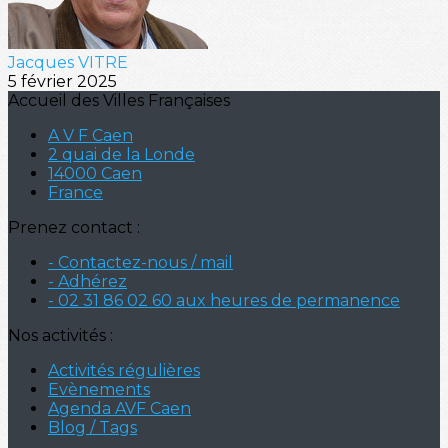
Jacques VITRE
5 février 2025
Accueil des Villes Françaises
A V F Caen
2 quai de la Londe
14000 Caen
France
Prenez contact :
- Contactez-nous / mail
- Adhérez
- 02 31 86 02 60 aux heures de permanence
Nos activités :
Activités régulières
Evènements
Agenda AVF Caen
Blog / Tags