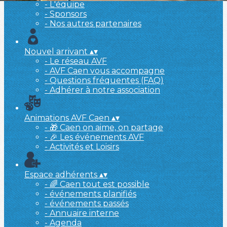
- L'équipe
- Sponsors
- Nos autres partenaires
Nouvel arrivant
▴
▾
- Le réseau AVF
- AVF Caen vous accompagne
- Questions fréquentes (FAQ)
- Adhérer à notre association
Animations AVF Caen
▴
▾
- 🎁 Caen on aime, on partage
- 🎉 Les événements AVF
- Activités et Loisirs
Espace adhérents
▴
▾
- 🌈 Caen tout est possible
- événements planifiés
- événements passés
- Annuaire interne
- Agenda