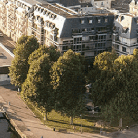
Exporter les lignes sélectionnées
Exporter toutes les colonnes
Exporter uniquement les colonnes affichées
Menu
<
>
- 🎁 Caen on aime, on partage
- 🎉 Les événements AVF
- Activités et Loisirs
Ajoutez un logo, un bouton, des réseaux sociaux
Cliquez pour éditer
L'association
▴
▾
- L'association
- Brochure