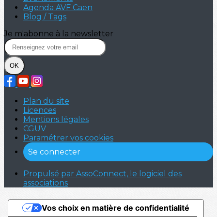
Agenda AVF Caen
Blog / Tags
Je m'abonne à la newsletter
OK
Plan du site
Licences
Mentions légales
CGUV
Paramétrer vos cookies
Se connecter
Propulsé par AssoConnect, le logiciel des
associations
Vos choix en matière de confidentialité