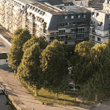
Exporter les lignes sélectionnées
Exporter toutes les colonnes
Exporter uniquement les colonnes affichées
Menu
Ajoutez un logo, un bouton, des réseaux sociaux
Cliquez pour éditer
L'association
▴
▾
- L'association
- Brochure
- L'équipe
- Sponsors
- Nos autres partenaires
Nouvel arrivant
▴
▾