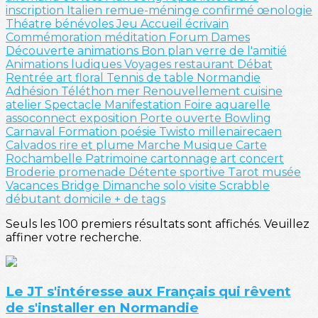
inscription
Italien
remue-méninge
confirmé
œnologie
Théatre
bénévoles
Jeu
Accueil
écrivain
Commémoration
méditation
Forum
Dames
Découverte
animations
Bon plan
verre de l'amitié
Animations ludiques
Voyages
restaurant
Débat
Rentrée
art floral
Tennis de table
Normandie
Adhésion
Téléthon
mer
Renouvellement
cuisine
atelier
Spectacle
Manifestation
Foire
aquarelle
assoconnect
exposition
Porte ouverte
Bowling
Carnaval
Formation
poésie
Twisto
millenairecaen
Calvados
rire et plume
Marche
Musique
Carte
Rochambelle
Patrimoine
cartonnage
art
concert
Broderie
promenade
Détente sportive
Tarot
musée
Vacances
Bridge
Dimanche solo
visite
Scrabble
débutant
domicile
+ de tags
Seuls les 100 premiers résultats sont affichés. Veuillez
affiner votre recherche.
Le JT s'intéresse aux Français qui rêvent
de s'installer en Normandie