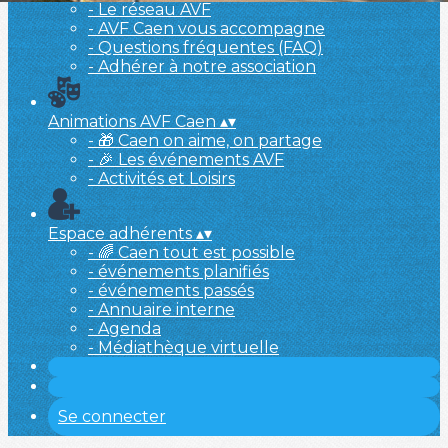
- Le réseau AVF
- AVF Caen vous accompagne
- Questions fréquentes (FAQ)
- Adhérer à notre association
Animations AVF Caen
▴
▾
- 🎁 Caen on aime, on partage
- 🎉 Les événements AVF
- Activités et Loisirs
Espace adhérents
▴
▾
- 🌈 Caen tout est possible
- événements planifiés
- événements passés
- Annuaire interne
- Agenda
- Médiathèque virtuelle
Se connecter