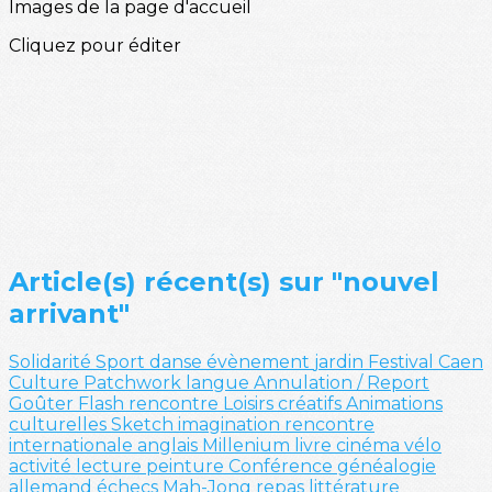
Images de la page d'accueil
Cliquez pour éditer
Article(s) récent(s) sur "nouvel
arrivant"
Solidarité
Sport
danse
évènement
jardin
Festival
Caen
Culture
Patchwork
langue
Annulation / Report
Goûter
Flash
rencontre
Loisirs créatifs
Animations
culturelles
Sketch
imagination
rencontre
internationale
anglais
Millenium
livre
cinéma
vélo
activité
lecture
peinture
Conférence
généalogie
allemand
échecs
Mah-Jong
repas
littérature