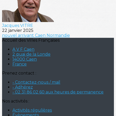
Jacques VITRE
22 janvier 2025
nouvel arrivant
Caen
Normandie
Accueil des Villes Françaises
A V F Caen
2 quai de la Londe
14000 Caen
France
Prenez contact :
- Contactez-nous / mail
- Adhérez
- 02 31 86 02 60 aux heures de permanence
Nos activités :
Activités régulières
Evènements