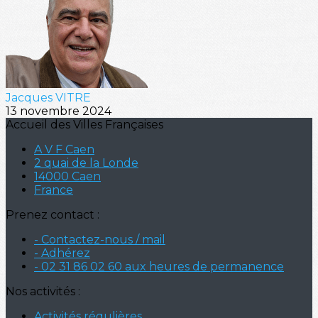
Jacques VITRE
13 novembre 2024
Accueil des Villes Françaises
A V F Caen
2 quai de la Londe
14000 Caen
France
Prenez contact :
- Contactez-nous / mail
- Adhérez
- 02 31 86 02 60 aux heures de permanence
Nos activités :
Activités régulières