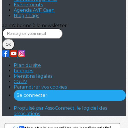
Evènements
Agenda AVF Caen
Blog / Tags
Je m'abonne à la newsletter
OK
Plan du site
Licences
Mentions légales
CGUV
Paramétrer vos cookies
Se connecter
Propulsé par AssoConnect, le logiciel des
associations