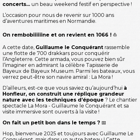
concerts...
un beau weekend festif en perspective !
L’occasion pour nous de revenir sur 1000 ans
d’aventures maritimes en Normandie.
On rembobiiiiiine et on revient en 1066 !
⛵
A cette date,
Guillaume le Conquérant
rassemble
une flotte de 700 drakkars pour conquérir
l’Angleterre. Cette armada, vous pouvez bien sûr
l’imaginer en admirant la célèbre Tapisserie de
Bayeux de Bayeux Museum. Parmi les bateaux, vous
verrez peut-être son navire amiral : La Mora !
D’ailleurs, est-ce que vous saviez qu’aujourd’hui
à
Honfleur, on construit une réplique grandeur
nature avec les techniques d’époque
? Le chantier
spectacle La Mora - Guillaume le Conquérant et sa
visite immersive sont ouverts à la visite !
On fait un petit bon dans le temps ?
📅
Hop, bienvenue 2025 et toujours avec Guillaume Le
Conquérant, mais dans un autre bateau ! Cette