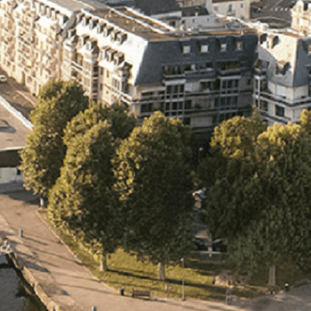
Exporter les lignes sélectionnées
Exporter toutes les colonnes
Exporter uniquement les colonnes affichées
Menu
<
>
- 🎁 Caen on aime, on partage
- 🎉 Les événements AVF
- Activités et Loisirs
Ajoutez un logo, un bouton, des réseaux sociaux
Cliquez pour éditer
L'association
▴
▾
- L'association
- Brochure