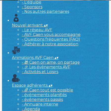
- L'équipe
- Sponsors
- Nos autres partenaires
Nouvel arrivant
▴
▾
- Le réseau AVF
- AVF Caen vous accompagne
- Questions fréquentes (FAQ)
- Adhérer à notre association
Animations AVF Caen
▴
▾
- 🎁 Caen on aime, on partage
- 🎉 Les événements AVF
- Activités et Loisirs
Espace adhérents
▴
▾
- 🌈 Caen tout est possible
- événements planifiés
- événements passés
- Annuaire interne
- Agenda