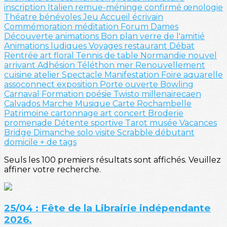
inscription
Italien
remue-méninge
confirmé
œnologie
Théatre
bénévoles
Jeu
Accueil
écrivain
Commémoration
méditation
Forum
Dames
Découverte
animations
Bon plan
verre de l'amitié
Animations ludiques
Voyages
restaurant
Débat
Rentrée
art floral
Tennis de table
Normandie
nouvel
arrivant
Adhésion
Téléthon
mer
Renouvellement
cuisine
atelier
Spectacle
Manifestation
Foire
aquarelle
assoconnect
exposition
Porte ouverte
Bowling
Carnaval
Formation
poésie
Twisto
millenairecaen
Calvados
Marche
Musique
Carte
Rochambelle
Patrimoine
cartonnage
art
concert
Broderie
promenade
Détente sportive
Tarot
musée
Vacances
Bridge
Dimanche solo
visite
Scrabble
débutant
domicile
+ de tags
Seuls les 100 premiers résultats sont affichés. Veuillez
affiner votre recherche.
25/04 : Fête de la Librairie indépendante
2026.