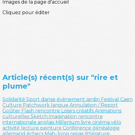
Images de la page d'accueil
Cliquez pour éditer
Article(s) récent(s) sur "rire et
plume"
Solidarité
Sport
danse
évènement
jardin
Festival
Caen
Culture
Patchwork
langue
Annulation / Report
Goûter
Flash
rencontre
Loisirs créatifs
Animations
culturelles
Sketch
imagination
rencontre
internationale
anglais
Millenium
livre
cinéma
vélo
activité
lecture
peinture
Conférence
généalogie
allemand
échecs
Mah-Jong
repas
littérature