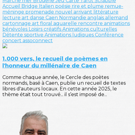
Marche
mer
Broderie
Jeu
Carte
Tarot
Scrabble
Accueil
Bridge
Italien
poésie
rire et plume
remue-
méninge
promenade
nouvel arrivant
littérature
lecture
art
danse
Caen
Normandie
anglais
allemand
cartonnage
art floral
aquarelle
rencontre
animations
bénévoles
Loisirs créatifs
Animations culturelles
Détente sportive
Animations ludiques
Conférence
concert
assoconnect
1.000 vers, le recueil de poèmes en
l'honneur du millénaire de Caen
Comme chaque année, le Cercle des poètes
normands, basé à Caen, publie un recueil de textes
libres d'auteurs locaux. En cette année 2025, le
thème était tout trouvé... il s’est imposé de...