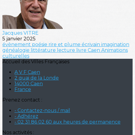
Jacques VITRE
5 janvier 2025
évènement
poésie
rire et plume
écrivain
imagination
généalogie
littérature
lecture
livre
Caen
Animations
culturelles
Accueil des Villes Françaises
A V F Caen
2 quai de la Londe
14000 Caen
France
Prenez contact :
- Contactez-nous / mail
- Adhérez
- 02 31 86 02 60 aux heures de permanence
Nos activités :