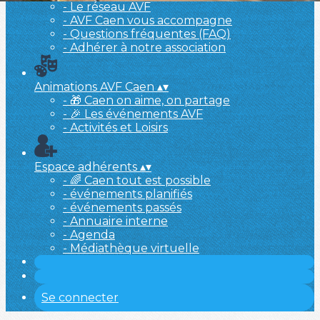
- Le réseau AVF
- AVF Caen vous accompagne
- Questions fréquentes (FAQ)
- Adhérer à notre association
Animations AVF Caen
▴
▾
- 🎁 Caen on aime, on partage
- 🎉 Les événements AVF
- Activités et Loisirs
Espace adhérents
▴
▾
- 🌈 Caen tout est possible
- événements planifiés
- événements passés
- Annuaire interne
- Agenda
- Médiathèque virtuelle
Se connecter