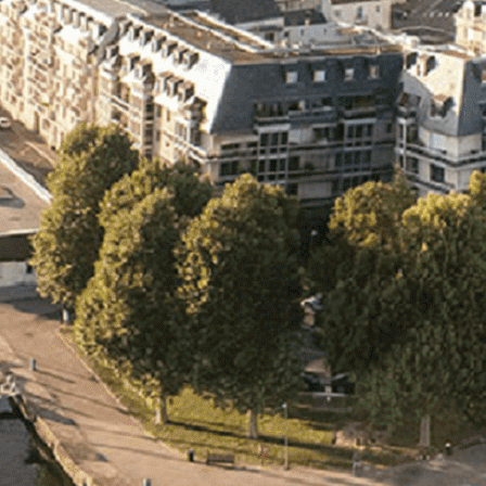
Exporter les lignes sélectionnées
Exporter toutes les colonnes
Exporter uniquement les colonnes affichées
Menu
Ajoutez un logo, un bouton, des réseaux sociaux
Cliquez pour éditer
L'association
▴
▾
- L'association
- Brochure
- L'équipe
- Sponsors
- Nos autres partenaires
Nouvel arrivant
▴
▾