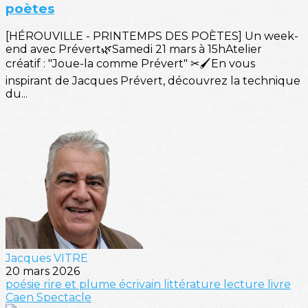
poètes
[HÉROUVILLE - PRINTEMPS DES POÈTES] Un week-
end avec Prévert🌿Samedi 21 mars à 15hAtelier
créatif : "Joue-la comme Prévert" ✂🖌️En vous
inspirant de Jacques Prévert, découvrez la technique
du...
Jacques VITRE
20 mars 2026
poésie
rire et plume
écrivain
littérature
lecture
livre
Caen
Spectacle