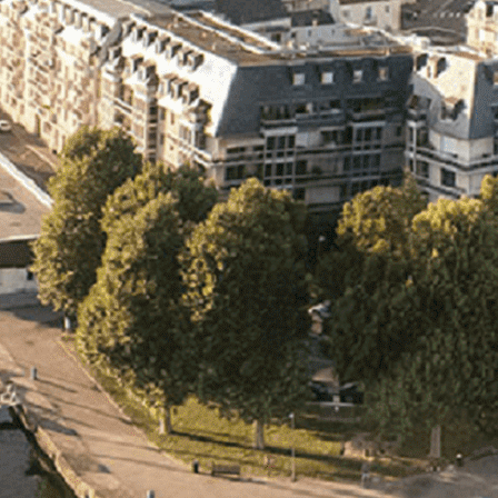
Exporter les lignes sélectionnées
Exporter toutes les colonnes
Exporter uniquement les colonnes affichées
Menu
<
>
- 🎁 Caen on aime, on partage
- 🎉 Les événements AVF
- Activités et Loisirs
Ajoutez un logo, un bouton, des réseaux sociaux
Cliquez pour éditer
L'ASSOCIATION
▴
▾
- L'ASSOCIATION
- BROCHURE