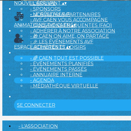
NOUVEL ARRIVANT
▴
▾
- L'ÉQUIPE
- SPONSORS
- LE RÉSEAU AVF
- NOS AUTRES PARTENAIRES
- AVF CAEN VOUS ACCOMPAGNE
ANIMATIONS AVF CAEN
▴
▾
- QUESTIONS FRÉQUENTES (FAQ)
- ADHÉRER À NOTRE ASSOCIATION
- 🎁 CAEN ON AIME, ON PARTAGE
- 🎉 LES ÉVÉNEMENTS AVF
ESPACE ADHÉRENTS
▴
▾
- ACTIVITÉS ET LOISIRS
- 🌈 CAEN TOUT EST POSSIBLE
- ÉVÉNEMENTS PLANIFIÉS
- ÉVÉNEMENTS PASSÉS
- ANNUAIRE INTERNE
- AGENDA
- MÉDIATHÈQUE VIRTUELLE
SE CONNECTER
- L'ASSOCIATION