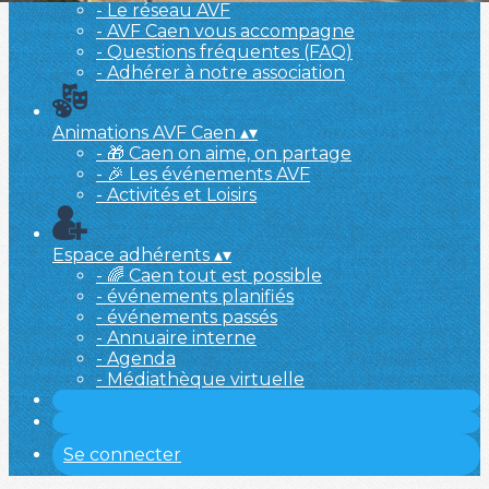
- Le réseau AVF
- AVF Caen vous accompagne
- Questions fréquentes (FAQ)
- Adhérer à notre association
Animations AVF Caen
▴
▾
- 🎁 Caen on aime, on partage
- 🎉 Les événements AVF
- Activités et Loisirs
Espace adhérents
▴
▾
- 🌈 Caen tout est possible
- événements planifiés
- événements passés
- Annuaire interne
- Agenda
- Médiathèque virtuelle
Se connecter