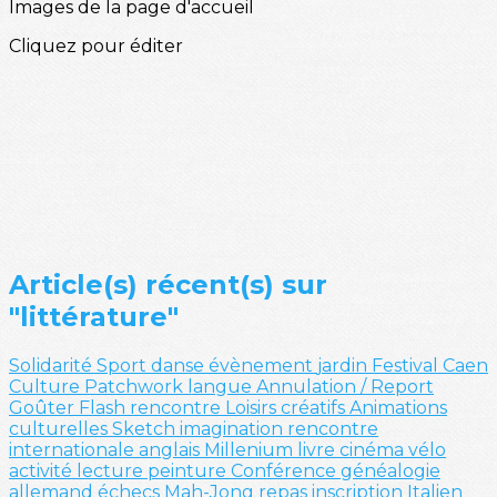
Images de la page d'accueil
Cliquez pour éditer
Article(s) récent(s) sur
"littérature"
Solidarité
Sport
danse
évènement
jardin
Festival
Caen
Culture
Patchwork
langue
Annulation / Report
Goûter
Flash
rencontre
Loisirs créatifs
Animations
culturelles
Sketch
imagination
rencontre
internationale
anglais
Millenium
livre
cinéma
vélo
activité
lecture
peinture
Conférence
généalogie
allemand
échecs
Mah-Jong
repas
inscription
Italien