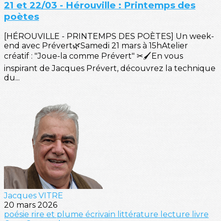
21 et 22/03 - Hérouville : Printemps des
poètes
[HÉROUVILLE - PRINTEMPS DES POÈTES] Un week-
end avec Prévert🌿Samedi 21 mars à 15hAtelier
créatif : "Joue-la comme Prévert" ✂🖌️En vous
inspirant de Jacques Prévert, découvrez la technique
du...
Jacques VITRE
20 mars 2026
poésie
rire et plume
écrivain
littérature
lecture
livre