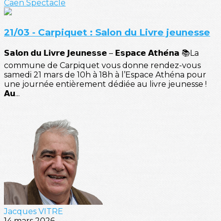
Caen
Spectacle
21/03 - Carpiquet : Salon du Livre jeunesse
𝗦𝗮𝗹𝗼𝗻 𝗱𝘂 𝗟𝗶𝘃𝗿𝗲 𝗝𝗲𝘂𝗻𝗲𝘀𝘀𝗲 – 𝗘𝘀𝗽𝗮𝗰𝗲 𝗔𝘁𝗵𝗲́𝗻𝗮 📚La
commune de Carpiquet vous donne rendez-vous
samedi 21 mars de 10h à 18h à l’Espace Athéna pour
une journée entièrement dédiée au livre jeunesse !
𝗔𝘂...
Jacques VITRE
14 mars 2026