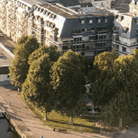
Exporter les lignes sélectionnées
Exporter toutes les colonnes
Exporter uniquement les colonnes affichées
Menu
Ajoutez un logo, un bouton, des réseaux sociaux
Cliquez pour éditer
L'association
▴
▾
- L'association
- Brochure
- L'équipe
- Sponsors
- Nos autres partenaires
Nouvel arrivant
▴
▾