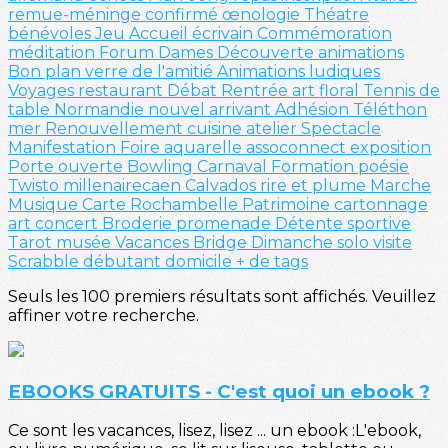
remue-méninge
confirmé
œnologie
Théatre
bénévoles
Jeu
Accueil
écrivain
Commémoration
méditation
Forum
Dames
Découverte
animations
Bon plan
verre de l'amitié
Animations ludiques
Voyages
restaurant
Débat
Rentrée
art floral
Tennis de
table
Normandie
nouvel arrivant
Adhésion
Téléthon
mer
Renouvellement
cuisine
atelier
Spectacle
Manifestation
Foire
aquarelle
assoconnect
exposition
Porte ouverte
Bowling
Carnaval
Formation
poésie
Twisto
millenairecaen
Calvados
rire et plume
Marche
Musique
Carte
Rochambelle
Patrimoine
cartonnage
art
concert
Broderie
promenade
Détente sportive
Tarot
musée
Vacances
Bridge
Dimanche solo
visite
Scrabble
débutant
domicile
+ de tags
Seuls les 100 premiers résultats sont affichés. Veuillez
affiner votre recherche.
EBOOKS GRATUITS - C'est quoi un ebook ?
Ce sont les vacances, lisez, lisez ... un ebook :L'ebook,