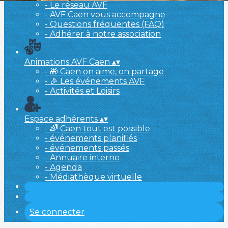
- Le réseau AVF
- AVF Caen vous accompagne
- Questions fréquentes (FAQ)
- Adhérer à notre association
Animations AVF Caen
▴
▾
- 🎁 Caen on aime, on partage
- 🎉 Les événements AVF
- Activités et Loisirs
Espace adhérents
▴
▾
- 🌈 Caen tout est possible
- événements planifiés
- événements passés
- Annuaire interne
- Agenda
- Médiathèque virtuelle
Se connecter