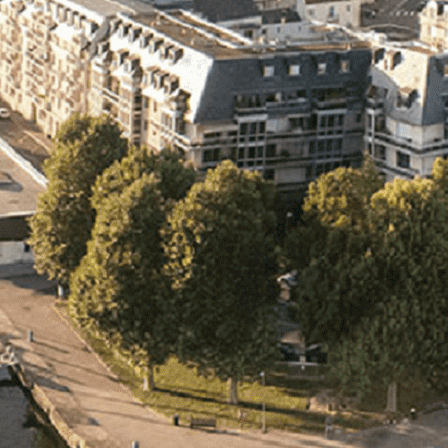
Exporter les lignes sélectionnées
Exporter toutes les colonnes
Exporter uniquement les colonnes affichées
Menu
Ajoutez un logo, un bouton, des réseaux sociaux
Cliquez pour éditer
L'association
▴
▾
- L'association
- Brochure
- L'équipe
- Sponsors
- Nos autres partenaires
Nouvel arrivant
▴
▾