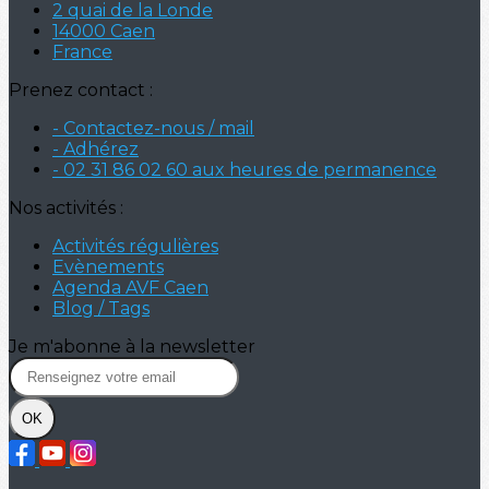
2 quai de la Londe
14000 Caen
France
Prenez contact :
- Contactez-nous / mail
- Adhérez
- 02 31 86 02 60 aux heures de permanence
Nos activités :
Activités régulières
Evènements
Agenda AVF Caen
Blog / Tags
Je m'abonne à la newsletter
OK