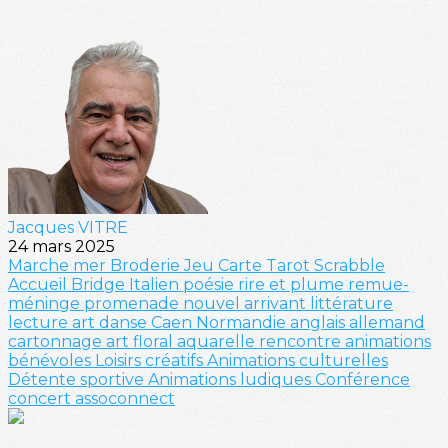
Jacques VITRE
24 mars 2025
Marche
mer
Broderie
Jeu
Carte
Tarot
Scrabble
Accueil
Bridge
Italien
poésie
rire et plume
remue-
méninge
promenade
nouvel arrivant
littérature
lecture
art
danse
Caen
Normandie
anglais
allemand
cartonnage
art floral
aquarelle
rencontre
animations
bénévoles
Loisirs créatifs
Animations culturelles
Détente sportive
Animations ludiques
Conférence
concert
assoconnect