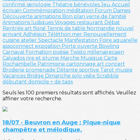
confirmé
œnologie
Théatre
bénévoles
Jeu
Accueil
écrivain
Commémoration
méditation
Forum
Dames
Découverte
animations
Bon plan
verre de l'amitié
Animations ludiques
Voyages
restaurant
Débat
Rentrée
art floral
Tennis de table
Normandie
nouvel
arrivant
Adhésion
Téléthon
mer
Renouvellement
cuisine
atelier
Spectacle
Manifestation
Foire
aquarelle
assoconnect
exposition
Porte ouverte
Bowling
Carnaval
Formation
poésie
Twisto
millenairecaen
Calvados
rire et plume
Marche
Musique
Carte
Rochambelle
Patrimoine
cartonnage
art
concert
Broderie
promenade
Détente sportive
Tarot
musée
Vacances
Bridge
Dimanche solo
visite
Scrabble
débutant
domicile
+ de tags
Seuls les 100 premiers résultats sont affichés. Veuillez
affiner votre recherche.
18/07 - Beuvron en Auge : Pique-nique
champêtre et mélodique.