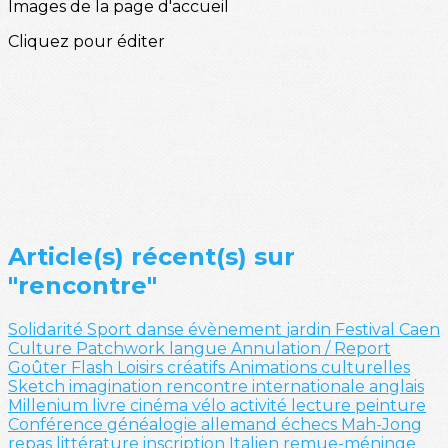
Images de la page d'accueil
Cliquez pour éditer
Article(s) récent(s) sur
"rencontre"
Solidarité
Sport
danse
évènement
jardin
Festival
Caen
Culture
Patchwork
langue
Annulation / Report
Goûter
Flash
Loisirs créatifs
Animations culturelles
Sketch
imagination
rencontre internationale
anglais
Millenium
livre
cinéma
vélo
activité
lecture
peinture
Conférence
généalogie
allemand
échecs
Mah-Jong
repas
littérature
inscription
Italien
remue-méninge