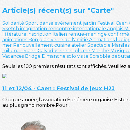
Article(s) récent(s) sur "Carte"
Solidarité
Sport
danse
évènement
jardin
Festival
Caen
Sketch
imagination
rencontre internationale
anglais
Mi
littérature
inscription
Italien
remue-méninge
confirm
animations
Bon plan
verre de l'amitié
Animations ludiq
mer
Renouvellement
cuisine
atelier
Spectacle
Manifes
millenairecaen
Calvados
rire et plume
Marche
Musiqu
Vacances
Bridge
Dimanche solo
visite
Scrabble
débuta
Seuls les 100 premiers résultats sont affichés. Veuillez 
11 et 12/04 - Caen : Festival de jeux H2J
Chaque année, l’association Éphémère organise Histoire d
au plus grand nombre.Pour...