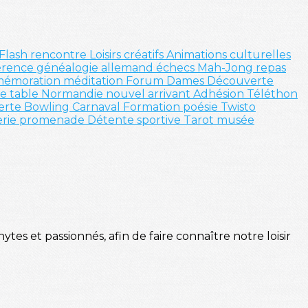
Flash
rencontre
Loisirs créatifs
Animations culturelles
érence
généalogie
allemand
échecs
Mah-Jong
repas
émoration
méditation
Forum
Dames
Découverte
de table
Normandie
nouvel arrivant
Adhésion
Téléthon
erte
Bowling
Carnaval
Formation
poésie
Twisto
erie
promenade
Détente sportive
Tarot
musée
tes et passionnés, afin de faire connaître notre loisir