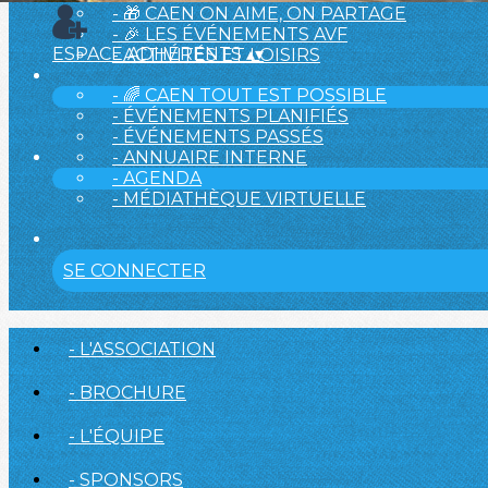
- 🎁 CAEN ON AIME, ON PARTAGE
- 🎉 LES ÉVÉNEMENTS AVF
ESPACE ADHÉRENTS
▴
▾
- ACTIVITÉS ET LOISIRS
- 🌈 CAEN TOUT EST POSSIBLE
- ÉVÉNEMENTS PLANIFIÉS
- ÉVÉNEMENTS PASSÉS
- ANNUAIRE INTERNE
- AGENDA
- MÉDIATHÈQUE VIRTUELLE
SE CONNECTER
- L'ASSOCIATION
- BROCHURE
- L'ÉQUIPE
- SPONSORS