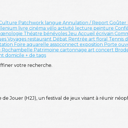
Culture
Patchwork
langue
Annulation / Report
Goûter
llenium
livre
cinéma
vélo
activité
lecture
peinture
Conf
é
œnologie
Théatre
bénévoles
Jeu
Accueil
écrivain
Comm
ues
Voyages
restaurant
Débat
Rentrée
art floral
Tennis 
tation
Foire
aquarelle
assoconnect
exposition
Porte ouv
e
Rochambelle
Patrimoine
cartonnage
art
concert
Brod
nt
domicile
+ de tags
affiner votre recherche.
e Jouer (H2J), un festival de jeux visant à réunir néophy