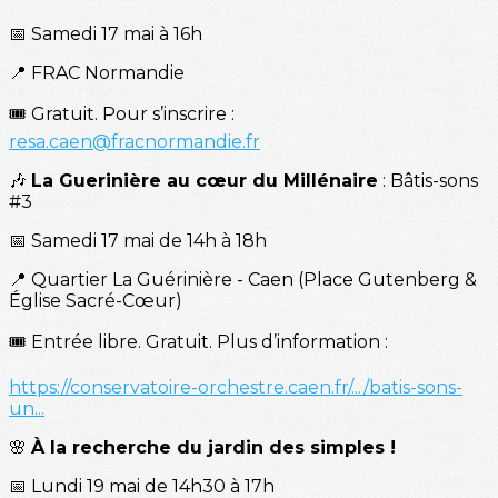
📅 Samedi 17 mai à 16h
📍 FRAC Normandie
🎟️ Gratuit. Pour s’inscrire :
resa.caen@fracnormandie.fr
🎶
La Guerinière au cœur du Millénaire
: Bâtis-sons
#3
📅 Samedi 17 mai de 14h à 18h
📍 Quartier La Guérinière - Caen (Place Gutenberg &
Église Sacré-Cœur)
🎟️ Entrée libre. Gratuit. Plus d’information :
https://conservatoire-orchestre.caen.fr/.../batis-sons-
un...
🌸
À la recherche du jardin des simples !
📅 Lundi 19 mai de 14h30 à 17h