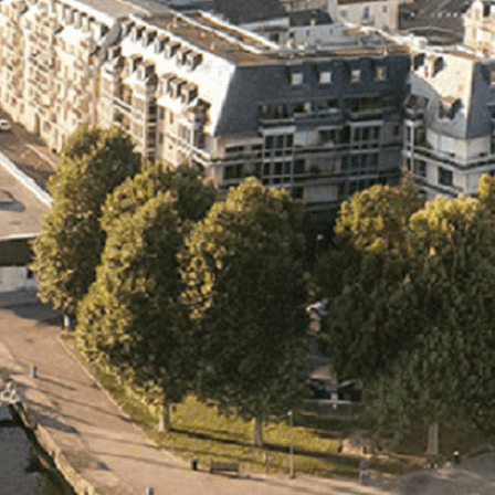
Exporter les lignes sélectionnées
Exporter toutes les colonnes
Exporter uniquement les colonnes affichées
Menu
<
>
- 🎁 Caen on aime, on partage
- 🎉 Les événements AVF
- Activités et Loisirs
Ajoutez un logo, un bouton, des réseaux sociaux
Cliquez pour éditer
L'association
▴
▾
- L'association
- Brochure