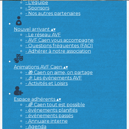
- L'équipe
- Sponsors
- Nos autres partenaires
Nouvel arrivant
▴
▾
- Le réseau AVF
- AVF Caen vous accompagne
- Questions fréquentes (FAQ)
- Adhérer à notre association
Animations AVF Caen
▴
▾
- 🎁 Caen on aime, on partage
- 🎉 Les événements AVF
- Activités et Loisirs
Espace adhérents
▴
▾
- 🌈 Caen tout est possible
- événements planifiés
- événements passés
- Annuaire interne
- Agenda