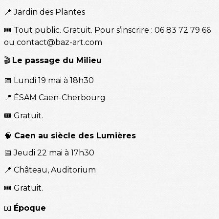
📍 Jardin des Plantes
🎟️ Tout public. Gratuit. Pour s’inscrire : 06 83 72 79 66
ou contact@baz-art.com
🎬
Le passage du Milieu
📅 Lundi 19 mai à 18h30
📍 ÉSAM Caen-Cherbourg
🎟️ Gratuit.
🧠
Caen au siècle des Lumières
📅 Jeudi 22 mai à 17h30
📍 Château, Auditorium
🎟️ Gratuit.
📖
Époque