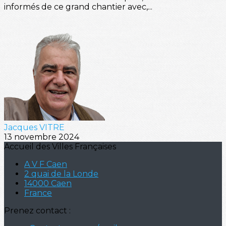
informés de ce grand chantier avec,...
Jacques VITRE
13 novembre 2024
Accueil des Villes Françaises
A V F Caen
2 quai de la Londe
14000 Caen
France
Prenez contact :