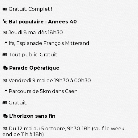
🎟️ Gratuit. Complet !
🕺
Bal populaire : Années 40
📅 Jeudi 8 mai dès 18h30
📍 Ifs, Esplanade François Mitterand
🎟️ Tout public. Gratuit.
🎭
Parade Opératique
📅 Vendredi 9 mai de 19h30 à 00h30
📍 Parcours de 5km dans Caen
🎟️ Gratuit.
🎭
L’horizon sans fin
📅 Du 12 mai au 5 octobre, 9h30-18h (sauf le week-
end de 11h à 18h)