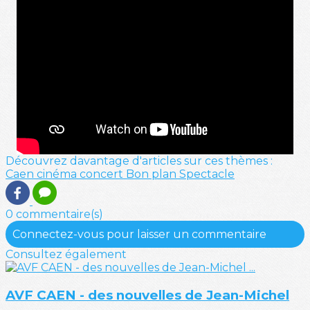
Découvrez davantage d'articles sur ces thèmes :
Caen
cinéma
concert
Bon plan
Spectacle
0 commentaire(s)
Connectez-vous pour laisser un commentaire
Consultez également
AVF CAEN - des nouvelles de Jean-Michel