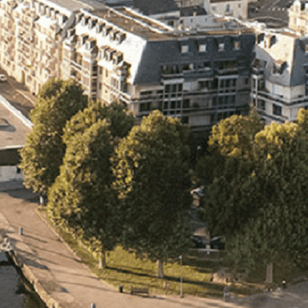
Exporter les lignes sélectionnées
Exporter toutes les colonnes
Exporter uniquement les colonnes affichées
Menu
<
>
- 🎁 Caen on aime, on partage
- 🎉 Les événements AVF
- Activités et Loisirs
Ajoutez un logo, un bouton, des réseaux sociaux
Cliquez pour éditer
L'ASSOCIATION
▴
▾
- L'ASSOCIATION
- BROCHURE