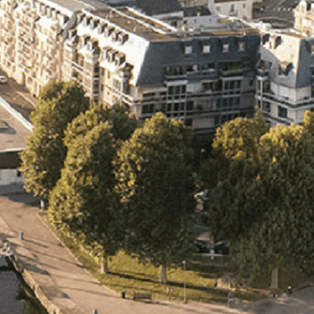
Exporter les lignes sélectionnées
Exporter toutes les colonnes
Exporter uniquement les colonnes affichées
Menu
<
>
- 🎁 Caen on aime, on partage
- 🎉 Les événements AVF
- Activités et Loisirs
Ajoutez un logo, un bouton, des réseaux sociaux
Cliquez pour éditer
L'ASSOCIATION
▴
▾
- L'ASSOCIATION
- BROCHURE