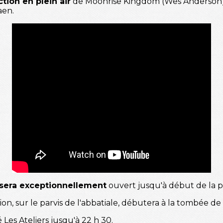
ction en plein air
de Moonrise Kingdom (Wes Anderson),
aen.
sera exceptionnellement
ouvert jusqu'à début de la p
n, sur le parvis de l'abbatiale, débutera à la tombée de l
 Les Ateliers jusqu'à 22 h 30.