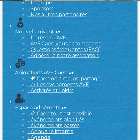
- L'équipe
- Sponsors
- Nos autres partenaires
Nouvel arrivant
▴
▾
- Le réseau AVF
- AVF Caen vous accompagne
- Questions fréquentes (FAQ)
- Adhérer à notre association
Animations AVF Caen
▴
▾
- 🎁 Caen on aime, on partage
- 🎉 Les événements AVF
- Activités et Loisirs
Espace adhérents
▴
▾
- 🌈 Caen tout est possible
- événements planifiés
- événements passés
- Annuaire interne
- Agenda