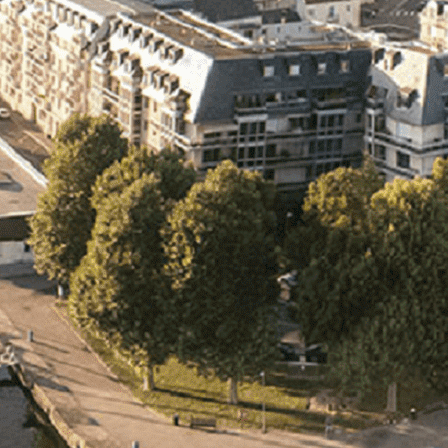
Exporter les lignes sélectionnées
Exporter toutes les colonnes
Exporter uniquement les colonnes affichées
Menu
<
>
- 🎁 Caen on aime, on partage
- 🎉 Les événements AVF
- Activités et Loisirs
Ajoutez un logo, un bouton, des réseaux sociaux
Cliquez pour éditer
L'association
▴
▾
- L'association
- Brochure