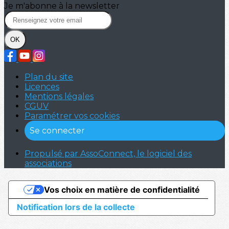
Je m'abonne à la newsletter
OK
Plan du site
Licences
Mentions légales
CGUV
Paramétrer vos cookies
Se connecter
Propulsé par AssoConnect, le logiciel des
associations
Vos choix en matière de confidentialité
Notification lors de la collecte