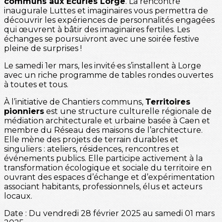
communs aux Écuries Lorge
. La rencontre
inaugurale Luttes et imaginaires vous permettra de
découvrir les expériences de personnalités engagées
qui œuvrent à bâtir des imaginaires fertiles. Les
échanges se poursuivront avec une soirée festive
pleine de surprises !
Le samedi 1er mars, les invité·es s’installent à Lorge
avec un riche programme de tables rondes ouvertes
à toutes et tous.
À l’initiative de Chantiers communs,
Territoires
pionniers
est une structure culturelle régionale de
médiation architecturale et urbaine basée à Caen et
membre du Réseau des maisons de l’architecture.
Elle mène des projets de terrain durables et
singuliers : ateliers, résidences, rencontres et
événements publics. Elle participe activement à la
transformation écologique et sociale du territoire en
ouvrant des espaces d’échange et d’expérimentation
associant habitants, professionnels, élus et acteurs
locaux.
Date : Du vendredi 28 février 2025 au samedi 01 mars