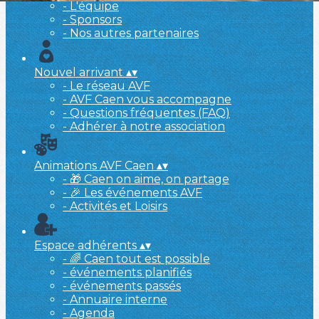
- L'équipe
- Sponsors
- Nos autres partenaires
Nouvel arrivant
▴
▾
- Le réseau AVF
- AVF Caen vous accompagne
- Questions fréquentes (FAQ)
- Adhérer à notre association
Animations AVF Caen
▴
▾
- 🎁 Caen on aime, on partage
- 🎉 Les événements AVF
- Activités et Loisirs
Espace adhérents
▴
▾
- 🌈 Caen tout est possible
- événements planifiés
- événements passés
- Annuaire interne
- Agenda