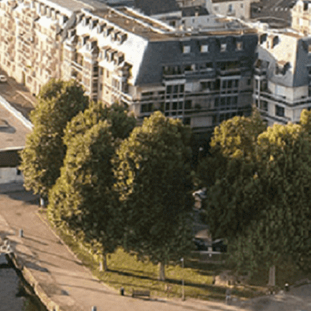
Exporter les lignes sélectionnées
Exporter toutes les colonnes
Exporter uniquement les colonnes affichées
Menu
<
>
- 🎁 Caen on aime, on partage
- 🎉 Les événements AVF
- Activités et Loisirs
Ajoutez un logo, un bouton, des réseaux sociaux
Cliquez pour éditer
L'association
▴
▾
- L'association
- Brochure