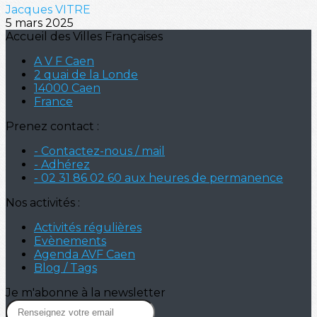
Jacques VITRE
5 mars 2025
Accueil des Villes Françaises
A V F Caen
2 quai de la Londe
14000 Caen
France
Prenez contact :
- Contactez-nous / mail
- Adhérez
- 02 31 86 02 60 aux heures de permanence
Nos activités :
Activités régulières
Evènements
Agenda AVF Caen
Blog / Tags
Je m'abonne à la newsletter