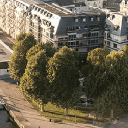
Exporter les lignes sélectionnées
Exporter toutes les colonnes
Exporter uniquement les colonnes affichées
Menu
<
>
- 🎁 Caen on aime, on partage
- 🎉 Les événements AVF
- Activités et Loisirs
Ajoutez un logo, un bouton, des réseaux sociaux
Cliquez pour éditer
L'association
▴
▾
- L'association
- Brochure