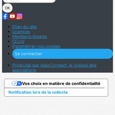
OK
Plan du site
Licences
Mentions légales
CGUV
Paramétrer vos cookies
Se connecter
Propulsé par AssoConnect, le logiciel des
associations
Vos choix en matière de confidentialité
Notification lors de la collecte