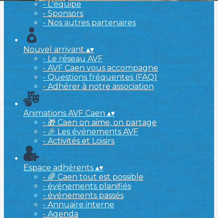
- L'équipe
- Sponsors
- Nos autres partenaires
Nouvel arrivant
▴
▾
- Le réseau AVF
- AVF Caen vous accompagne
- Questions fréquentes (FAQ)
- Adhérer à notre association
Animations AVF Caen
▴
▾
- 🎁 Caen on aime, on partage
- 🎉 Les événements AVF
- Activités et Loisirs
Espace adhérents
▴
▾
- 🌈 Caen tout est possible
- événements planifiés
- événements passés
- Annuaire interne
- Agenda