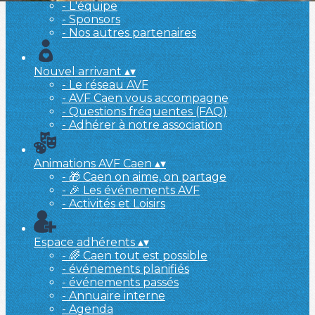
- L'équipe
- Sponsors
- Nos autres partenaires
Nouvel arrivant
▴
▾
- Le réseau AVF
- AVF Caen vous accompagne
- Questions fréquentes (FAQ)
- Adhérer à notre association
Animations AVF Caen
▴
▾
- 🎁 Caen on aime, on partage
- 🎉 Les événements AVF
- Activités et Loisirs
Espace adhérents
▴
▾
- 🌈 Caen tout est possible
- événements planifiés
- événements passés
- Annuaire interne
- Agenda