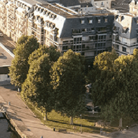
Exporter les lignes sélectionnées
Exporter toutes les colonnes
Exporter uniquement les colonnes affichées
Menu
<
>
- 🎁 Caen on aime, on partage
- 🎉 Les événements AVF
- Activités et Loisirs
Ajoutez un logo, un bouton, des réseaux sociaux
Cliquez pour éditer
L'association
▴
▾
- L'association
- Brochure