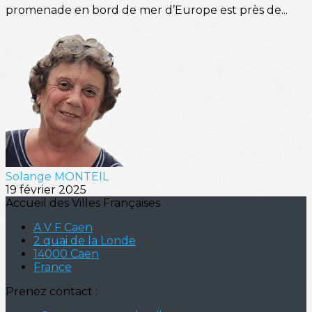
promenade en bord de mer d’Europe est près de...
Solange MONTEIL
19 février 2025
Accueil des Villes Françaises
A V F Caen
2 quai de la Londe
14000 Caen
France
Prenez contact :