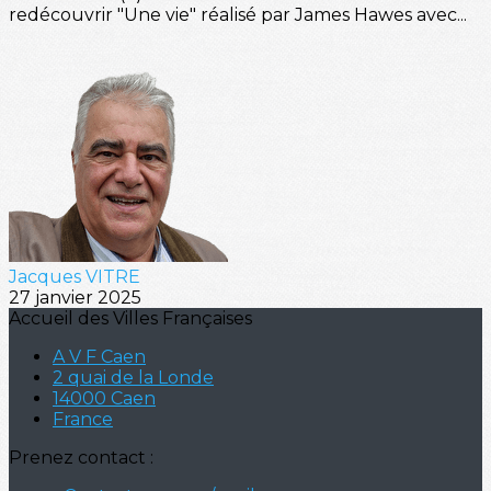
redécouvrir "Une vie" réalisé par James Hawes avec...
Jacques VITRE
27 janvier 2025
Accueil des Villes Françaises
A V F Caen
2 quai de la Londe
14000 Caen
France
Prenez contact :