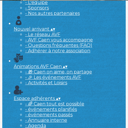
- L'équipe
- Sponsors
- Nos autres partenaires
Nouvel arrivant
▴
▾
- Le réseau AVF
- AVF Caen vous accompagne
- Questions fréquentes (FAQ)
- Adhérer à notre association
Animations AVF Caen
▴
▾
- 🎁 Caen on aime, on partage
- 🎉 Les événements AVF
- Activités et Loisirs
Espace adhérents
▴
▾
- 🌈 Caen tout est possible
- événements planifiés
- événements passés
- Annuaire interne
- Agenda