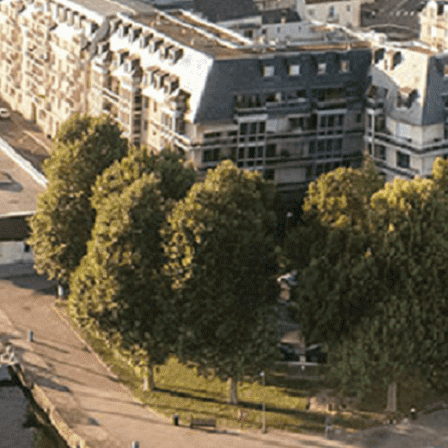
Exporter les lignes sélectionnées
Exporter toutes les colonnes
Exporter uniquement les colonnes affichées
Menu
<
>
- 🎁 Caen on aime, on partage
- 🎉 Les événements AVF
- Activités et Loisirs
Ajoutez un logo, un bouton, des réseaux sociaux
Cliquez pour éditer
L'association
▴
▾
- L'association
- Brochure