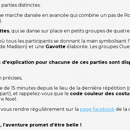
parties distinctes :
ne marche dansée en avancée qui combine un pas de Ro
.
ttes
, qui se danse sur place en petits groupes de quat
e, où tous les participants se donnant la main symbolisant
 de Madison) et une
Gavotte
élaborée. Les groupes Oues
d'explication pour chacune de ces parties sont dis
 précises,
 15 minutes depuis le lieu de la dernière répétition (où
art), et rappelez-vous que le
code couleur des costum
re Noël.
e vous rendre régulièrement sur la
page facebook
de la 
l’aventure promet d’être belle !