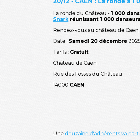
20/12 - CAEN : La ronde à 1 
La ronde du Château -
1 000 dans
Snark
réunissant 1 000 danseur
Rendez-vous au château de Caen, 
Date :
Samedi 20 décembre
2025
Tarifs :
Gratuit
Château de Caen
Rue des Fosses du Château
14000
CAEN
Une
douzaine d'adhérents va parti