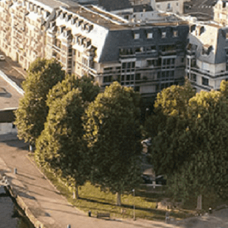
Exporter les lignes sélectionnées
Exporter toutes les colonnes
Exporter uniquement les colonnes affichées
Menu
<
>
- 🎁 Caen on aime, on partage
- 🎉 Les événements AVF
- Activités et Loisirs
Ajoutez un logo, un bouton, des réseaux sociaux
Cliquez pour éditer
L'ASSOCIATION
▴
▾
- L'ASSOCIATION
- BROCHURE