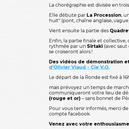
La chorégraphie est divisée en trois 
Elle débute par
La Procession
, u
huit" (pont, chaîne anglaise, vague)
Vient ensuite la partie des
Quadre
Enfin, la partie finale et collectiv
rythmée par un
Sirtaki
(avec saut
se croiseront alors !
Des vidéos de démonstration et 
d'Olivier Viaud - Cie V.O.
Le départ de la Ronde est fixé à 16h
mais prévoyez un temps de marche de
communiqueront votre lieu de dép
(rouge et or)
– sans bonnet de Pè
Pour vous tenir informés, merci d
compte facebook.
Venez avec votre enthousiasme, 