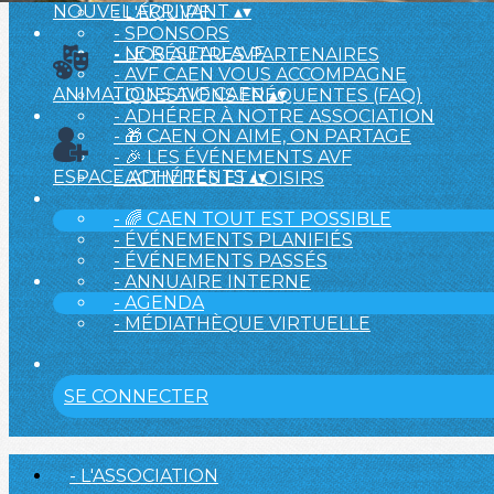
NOUVEL ARRIVANT
▴
▾
- L'ÉQUIPE
- SPONSORS
- LE RÉSEAU AVF
- NOS AUTRES PARTENAIRES
- AVF CAEN VOUS ACCOMPAGNE
ANIMATIONS AVF CAEN
▴
▾
- QUESTIONS FRÉQUENTES (FAQ)
- ADHÉRER À NOTRE ASSOCIATION
- 🎁 CAEN ON AIME, ON PARTAGE
- 🎉 LES ÉVÉNEMENTS AVF
ESPACE ADHÉRENTS
▴
▾
- ACTIVITÉS ET LOISIRS
- 🌈 CAEN TOUT EST POSSIBLE
- ÉVÉNEMENTS PLANIFIÉS
- ÉVÉNEMENTS PASSÉS
- ANNUAIRE INTERNE
- AGENDA
- MÉDIATHÈQUE VIRTUELLE
SE CONNECTER
- L'ASSOCIATION