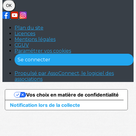
OK
Plan du site
Licences
Mentions légales
CGUV
Paramétrer vos cookies
Se connecter
Propulsé par AssoConnect, le logiciel des
associations
Vos choix en matière de confidentialité
Notification lors de la collecte