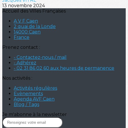
Jacques VITRE
13 novembre 2024
Accueil des Villes Françaises
A V F Caen
2 quai de la Londe
14000 Caen
France
Prenez contact :
- Contactez-nous / mail
- Adhérez
- 02 31 86 02 60 aux heures de permanence
Nos activités :
Activités régulières
Evènements
Agenda AVF Caen
Blog / Tags
Je m'abonne à la newsletter