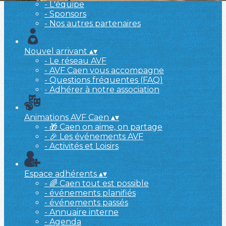
- L'équipe
- Sponsors
- Nos autres partenaires
Nouvel arrivant
▴
▾
- Le réseau AVF
- AVF Caen vous accompagne
- Questions fréquentes (FAQ)
- Adhérer à notre association
Animations AVF Caen
▴
▾
- 🎁 Caen on aime, on partage
- 🎉 Les événements AVF
- Activités et Loisirs
Espace adhérents
▴
▾
- 🌈 Caen tout est possible
- événements planifiés
- événements passés
- Annuaire interne
- Agenda