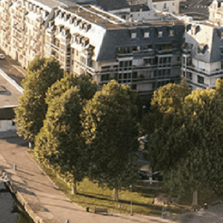
Exporter les lignes sélectionnées
Exporter toutes les colonnes
Exporter uniquement les colonnes affichées
Menu
<
>
- 🎁 Caen on aime, on partage
- 🎉 Les événements AVF
- Activités et Loisirs
Ajoutez un logo, un bouton, des réseaux sociaux
Cliquez pour éditer
L'association
▴
▾
- L'association
- Brochure