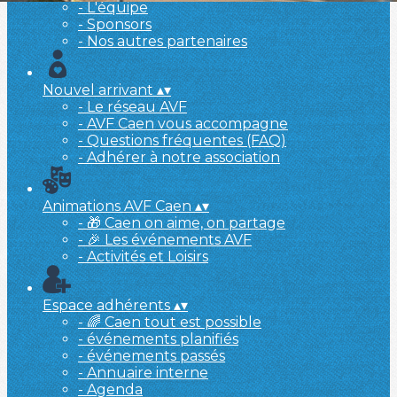
- L'équipe
- Sponsors
- Nos autres partenaires
Nouvel arrivant
▴
▾
- Le réseau AVF
- AVF Caen vous accompagne
- Questions fréquentes (FAQ)
- Adhérer à notre association
Animations AVF Caen
▴
▾
- 🎁 Caen on aime, on partage
- 🎉 Les événements AVF
- Activités et Loisirs
Espace adhérents
▴
▾
- 🌈 Caen tout est possible
- événements planifiés
- événements passés
- Annuaire interne
- Agenda