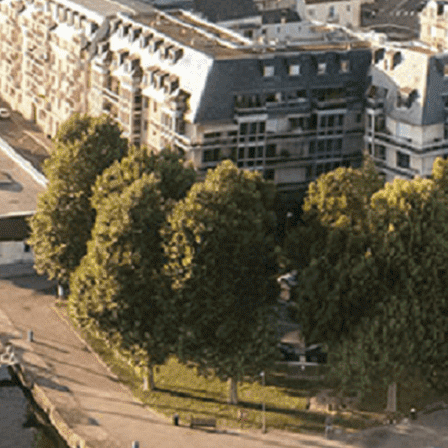
Exporter les lignes sélectionnées
Exporter toutes les colonnes
Exporter uniquement les colonnes affichées
Menu
<
>
- 🎁 Caen on aime, on partage
- 🎉 Les événements AVF
- Activités et Loisirs
Ajoutez un logo, un bouton, des réseaux sociaux
Cliquez pour éditer
L'association
▴
▾
- L'association
- Brochure