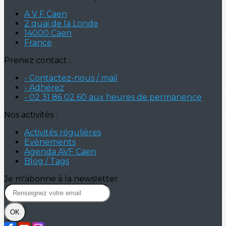
A V F Caen
2 quai de la Londe
14000 Caen
France
Prenez contact :
- Contactez-nous / mail
- Adhérez
- 02 31 86 02 60 aux heures de permanence
Nos activités :
Activités régulières
Evènements
Agenda AVF Caen
Blog / Tags
Je m'abonne à la newsletter
OK