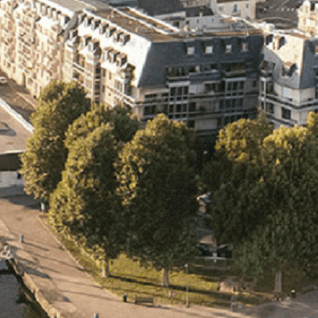
Exporter les lignes sélectionnées
Exporter toutes les colonnes
Exporter uniquement les colonnes affichées
Menu
<
>
- 🎁 Caen on aime, on partage
- 🎉 Les événements AVF
- Activités et Loisirs
Ajoutez un logo, un bouton, des réseaux sociaux
Cliquez pour éditer
L'association
▴
▾
- L'association
- Brochure