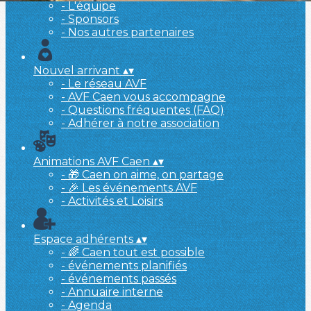
- L'équipe
- Sponsors
- Nos autres partenaires
Nouvel arrivant
▴
▾
- Le réseau AVF
- AVF Caen vous accompagne
- Questions fréquentes (FAQ)
- Adhérer à notre association
Animations AVF Caen
▴
▾
- 🎁 Caen on aime, on partage
- 🎉 Les événements AVF
- Activités et Loisirs
Espace adhérents
▴
▾
- 🌈 Caen tout est possible
- événements planifiés
- événements passés
- Annuaire interne
- Agenda