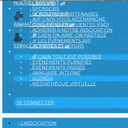
NOUVEL ARRIVANT
▴
▾
- L'ÉQUIPE
- SPONSORS
- LE RÉSEAU AVF
- NOS AUTRES PARTENAIRES
- AVF CAEN VOUS ACCOMPAGNE
ANIMATIONS AVF CAEN
▴
▾
- QUESTIONS FRÉQUENTES (FAQ)
- ADHÉRER À NOTRE ASSOCIATION
- 🎁 CAEN ON AIME, ON PARTAGE
- 🎉 LES ÉVÉNEMENTS AVF
ESPACE ADHÉRENTS
▴
▾
- ACTIVITÉS ET LOISIRS
- 🌈 CAEN TOUT EST POSSIBLE
- ÉVÉNEMENTS PLANIFIÉS
- ÉVÉNEMENTS PASSÉS
- ANNUAIRE INTERNE
- AGENDA
- MÉDIATHÈQUE VIRTUELLE
SE CONNECTER
- L'ASSOCIATION