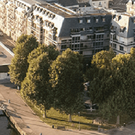
Exporter les lignes sélectionnées
Exporter toutes les colonnes
Exporter uniquement les colonnes affichées
Menu
<
>
- 🎁 Caen on aime, on partage
- 🎉 Les événements AVF
- Activités et Loisirs
Ajoutez un logo, un bouton, des réseaux sociaux
Cliquez pour éditer
L'ASSOCIATION
▴
▾
- L'ASSOCIATION
- BROCHURE