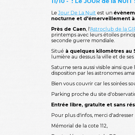
11/10 - : Le JOUR de la NUIT 
Le
Jour De La Nuit
est un
évènemen
nocturne et d'émerveillement à 
Près de Caen
, l'
Astroclub de la G
printemps avec leurs étoiles princ
seconde guerre mondiale.
Situé
à quelques kilomètres au
lumière au dessus la ville et de ses 
Saturne sera aussi visible ainsi que
disposition par les astronomes ama
Bien vous couvrir car les soirées sou
Parking proche du site d'observati
Entrée libre, gratuite et sans ré
Pour plus d'infos, merci d'adresser
Mémorial de la cote 112,