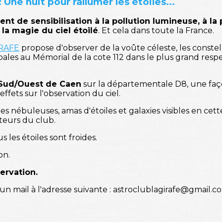
: Une nuit pour rallumer les étoiles...
t de sensibilisation à la pollution lumineuse, à la 
la magie du ciel étoilé
. Et cela dans toute la France.
IRAFE
propose d'observer de la voûte céleste, les constel
ipales au Mémorial de la cote 112 dans le plus grand resp
 Sud/Ouest de Caen
sur la départementale D8, une faç
effets sur l'observation du ciel.
 les nébuleuses, amas d'étoiles et galaxies visibles en cet
teurs du club.
s les étoiles sont froides.
on.
servation.
 un mail à l'adresse suivante : astroclublagirafe@gmail.c