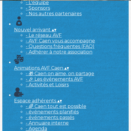
- L'équipe
- Sponsors
- Nos autres partenaires
Nouvel arrivant
▴
▾
- Le réseau AVF
- AVF Caen vous accompagne
- Questions fréquentes (FAQ)
- Adhérer à notre association
Animations AVF Caen
▴
▾
- 🎁 Caen on aime, on partage
- 🎉 Les événements AVF
- Activités et Loisirs
Espace adhérents
▴
▾
- 🌈 Caen tout est possible
- événements planifiés
- événements passés
- Annuaire interne
- Agenda