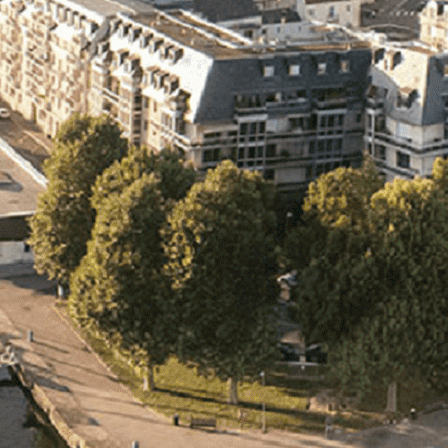
Exporter les lignes sélectionnées
Exporter toutes les colonnes
Exporter uniquement les colonnes affichées
Menu
<
>
- 🎁 Caen on aime, on partage
- 🎉 Les événements AVF
- Activités et Loisirs
Ajoutez un logo, un bouton, des réseaux sociaux
Cliquez pour éditer
L'association
▴
▾
- L'association
- Brochure