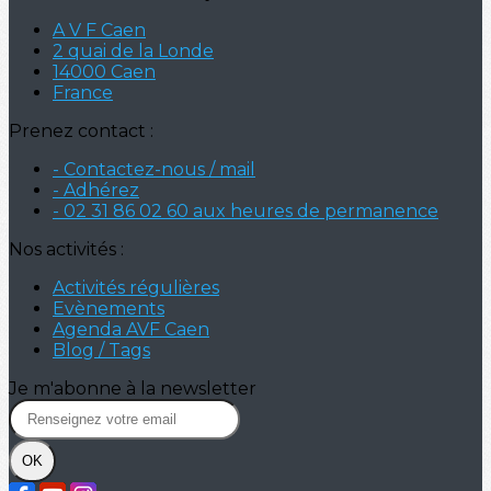
A V F Caen
2 quai de la Londe
14000 Caen
France
Prenez contact :
- Contactez-nous / mail
- Adhérez
- 02 31 86 02 60 aux heures de permanence
Nos activités :
Activités régulières
Evènements
Agenda AVF Caen
Blog / Tags
Je m'abonne à la newsletter
OK