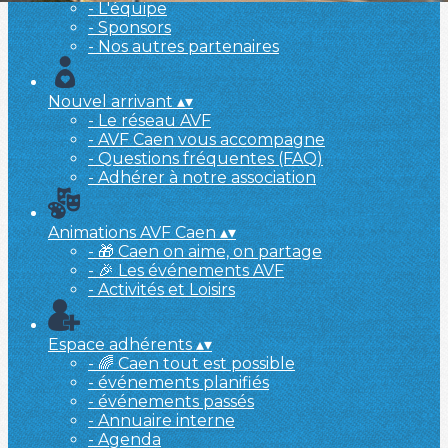
- L'équipe
- Sponsors
- Nos autres partenaires
Nouvel arrivant
▴
▾
- Le réseau AVF
- AVF Caen vous accompagne
- Questions fréquentes (FAQ)
- Adhérer à notre association
Animations AVF Caen
▴
▾
- 🎁 Caen on aime, on partage
- 🎉 Les événements AVF
- Activités et Loisirs
Espace adhérents
▴
▾
- 🌈 Caen tout est possible
- événements planifiés
- événements passés
- Annuaire interne
- Agenda