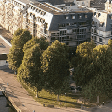
Exporter les lignes sélectionnées
Exporter toutes les colonnes
Exporter uniquement les colonnes affichées
Menu
<
>
- 🎁 Caen on aime, on partage
- 🎉 Les événements AVF
- Activités et Loisirs
Ajoutez un logo, un bouton, des réseaux sociaux
Cliquez pour éditer
L'association
▴
▾
- L'association
- Brochure