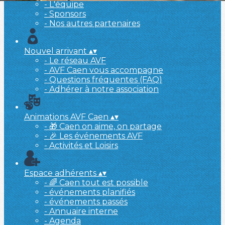
- L'équipe
- Sponsors
- Nos autres partenaires
Nouvel arrivant
▴
▾
- Le réseau AVF
- AVF Caen vous accompagne
- Questions fréquentes (FAQ)
- Adhérer à notre association
Animations AVF Caen
▴
▾
- 🎁 Caen on aime, on partage
- 🎉 Les événements AVF
- Activités et Loisirs
Espace adhérents
▴
▾
- 🌈 Caen tout est possible
- événements planifiés
- événements passés
- Annuaire interne
- Agenda