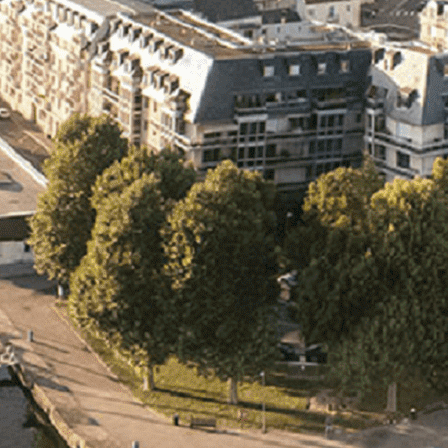
Exporter les lignes sélectionnées
Exporter toutes les colonnes
Exporter uniquement les colonnes affichées
Menu
<
>
- 🎁 Caen on aime, on partage
- 🎉 Les événements AVF
- Activités et Loisirs
Ajoutez un logo, un bouton, des réseaux sociaux
Cliquez pour éditer
L'association
▴
▾
- L'association
- Brochure