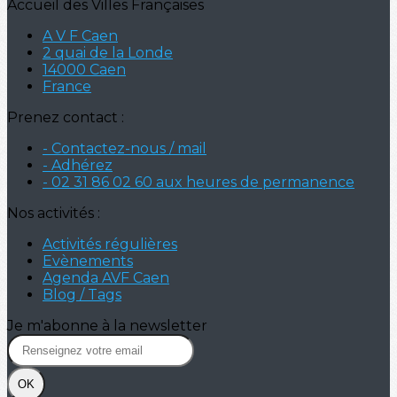
Accueil des Villes Françaises
A V F Caen
2 quai de la Londe
14000 Caen
France
Prenez contact :
- Contactez-nous / mail
- Adhérez
- 02 31 86 02 60 aux heures de permanence
Nos activités :
Activités régulières
Evènements
Agenda AVF Caen
Blog / Tags
Je m'abonne à la newsletter
OK