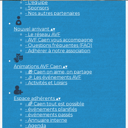
- L'équipe
- Sponsors
- Nos autres partenaires
Nouvel arrivant
▴
▾
- Le réseau AVF
- AVF Caen vous accompagne
- Questions fréquentes (FAQ)
- Adhérer à notre association
Animations AVF Caen
▴
▾
- 🎁 Caen on aime, on partage
- 🎉 Les événements AVF
- Activités et Loisirs
Espace adhérents
▴
▾
- 🌈 Caen tout est possible
- événements planifiés
- événements passés
- Annuaire interne
- Agenda