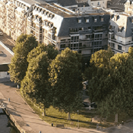
Exporter les lignes sélectionnées
Exporter toutes les colonnes
Exporter uniquement les colonnes affichées
Menu
<
>
- 🎁 Caen on aime, on partage
- 🎉 Les événements AVF
- Activités et Loisirs
Ajoutez un logo, un bouton, des réseaux sociaux
Cliquez pour éditer
L'association
▴
▾
- L'association
- Brochure