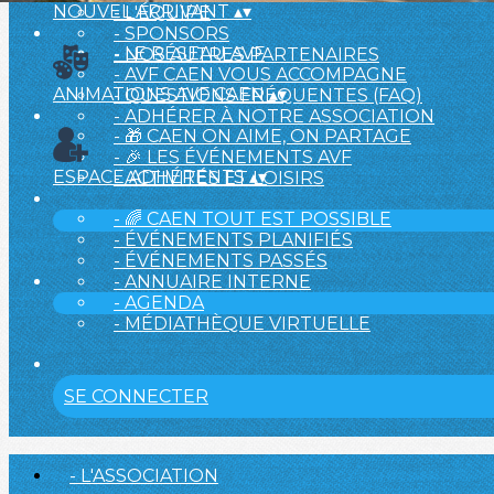
NOUVEL ARRIVANT
▴
▾
- L'ÉQUIPE
- SPONSORS
- LE RÉSEAU AVF
- NOS AUTRES PARTENAIRES
- AVF CAEN VOUS ACCOMPAGNE
ANIMATIONS AVF CAEN
▴
▾
- QUESTIONS FRÉQUENTES (FAQ)
- ADHÉRER À NOTRE ASSOCIATION
- 🎁 CAEN ON AIME, ON PARTAGE
- 🎉 LES ÉVÉNEMENTS AVF
ESPACE ADHÉRENTS
▴
▾
- ACTIVITÉS ET LOISIRS
- 🌈 CAEN TOUT EST POSSIBLE
- ÉVÉNEMENTS PLANIFIÉS
- ÉVÉNEMENTS PASSÉS
- ANNUAIRE INTERNE
- AGENDA
- MÉDIATHÈQUE VIRTUELLE
SE CONNECTER
- L'ASSOCIATION