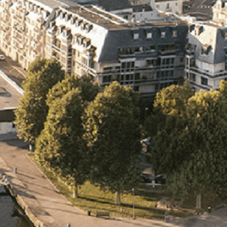
Exporter les lignes sélectionnées
Exporter toutes les colonnes
Exporter uniquement les colonnes affichées
Menu
<
>
- 🎁 Caen on aime, on partage
- 🎉 Les événements AVF
- Activités et Loisirs
Ajoutez un logo, un bouton, des réseaux sociaux
Cliquez pour éditer
L'ASSOCIATION
▴
▾
- L'ASSOCIATION
- BROCHURE