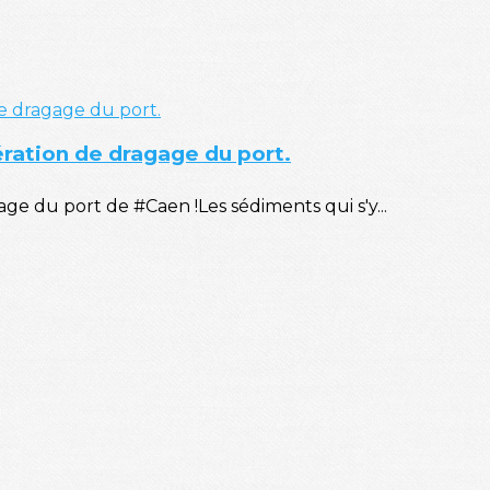
ération de dragage du port.
e du port de #Caen !Les sédiments qui s'y...