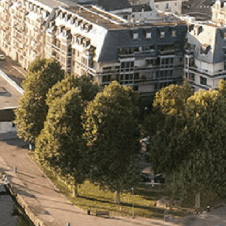
Exporter les lignes sélectionnées
Exporter toutes les colonnes
Exporter uniquement les colonnes affichées
Menu
<
>
- 🎁 Caen on aime, on partage
- 🎉 Les événements AVF
- Activités et Loisirs
Ajoutez un logo, un bouton, des réseaux sociaux
Cliquez pour éditer
L'association
▴
▾
- L'association
- Brochure