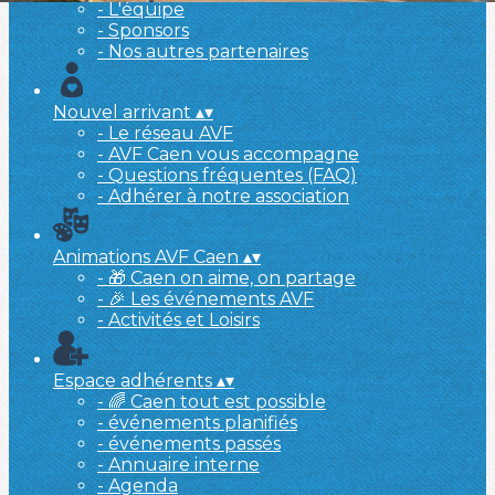
- L'équipe
- Sponsors
- Nos autres partenaires
Nouvel arrivant
▴
▾
- Le réseau AVF
- AVF Caen vous accompagne
- Questions fréquentes (FAQ)
- Adhérer à notre association
Animations AVF Caen
▴
▾
- 🎁 Caen on aime, on partage
- 🎉 Les événements AVF
- Activités et Loisirs
Espace adhérents
▴
▾
- 🌈 Caen tout est possible
- événements planifiés
- événements passés
- Annuaire interne
- Agenda