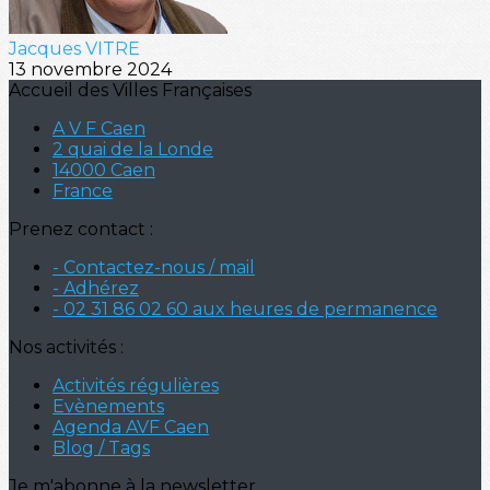
Jacques VITRE
13 novembre 2024
Accueil des Villes Françaises
A V F Caen
2 quai de la Londe
14000 Caen
France
Prenez contact :
- Contactez-nous / mail
- Adhérez
- 02 31 86 02 60 aux heures de permanence
Nos activités :
Activités régulières
Evènements
Agenda AVF Caen
Blog / Tags
Je m'abonne à la newsletter