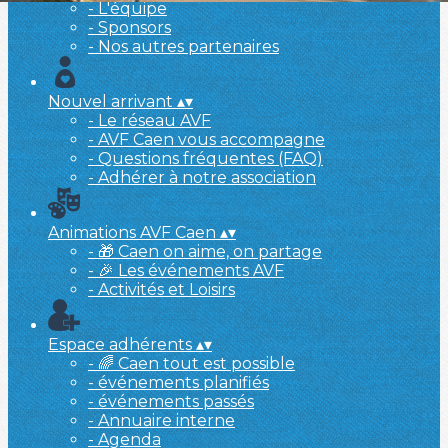
- L'équipe
- Sponsors
- Nos autres partenaires
Nouvel arrivant
▴
▾
- Le réseau AVF
- AVF Caen vous accompagne
- Questions fréquentes (FAQ)
- Adhérer à notre association
Animations AVF Caen
▴
▾
- 🎁 Caen on aime, on partage
- 🎉 Les événements AVF
- Activités et Loisirs
Espace adhérents
▴
▾
- 🌈 Caen tout est possible
- événements planifiés
- événements passés
- Annuaire interne
- Agenda