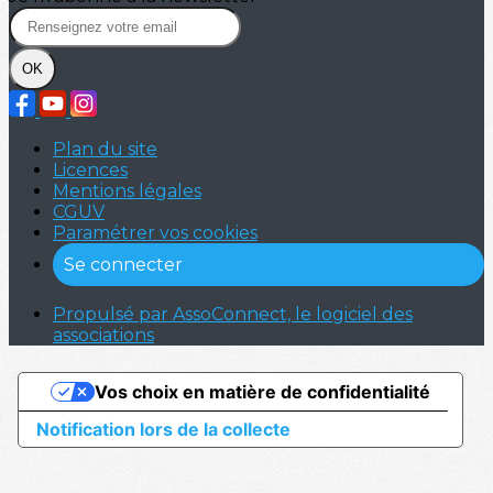
OK
Plan du site
Licences
Mentions légales
CGUV
Paramétrer vos cookies
Se connecter
Propulsé par AssoConnect, le logiciel des
associations
Vos choix en matière de confidentialité
Notification lors de la collecte