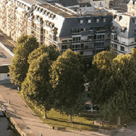
Exporter les lignes sélectionnées
Exporter toutes les colonnes
Exporter uniquement les colonnes affichées
Menu
<
>
- 🎁 Caen on aime, on partage
- 🎉 Les événements AVF
- Activités et Loisirs
Ajoutez un logo, un bouton, des réseaux sociaux
Cliquez pour éditer
L'association
▴
▾
- L'association
- Brochure