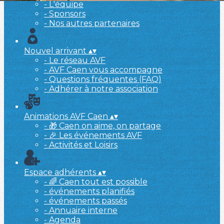
- L'équipe
- Sponsors
- Nos autres partenaires
Nouvel arrivant
▴
▾
- Le réseau AVF
- AVF Caen vous accompagne
- Questions fréquentes (FAQ)
- Adhérer à notre association
Animations AVF Caen
▴
▾
- 🎁 Caen on aime, on partage
- 🎉 Les événements AVF
- Activités et Loisirs
Espace adhérents
▴
▾
- 🌈 Caen tout est possible
- événements planifiés
- événements passés
- Annuaire interne
- Agenda