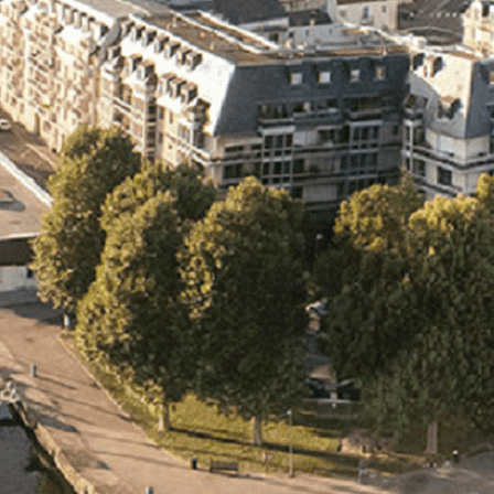
Exporter les lignes sélectionnées
Exporter toutes les colonnes
Exporter uniquement les colonnes affichées
Menu
<
>
- 🎁 Caen on aime, on partage
- 🎉 Les événements AVF
- Activités et Loisirs
Ajoutez un logo, un bouton, des réseaux sociaux
Cliquez pour éditer
L'association
▴
▾
- L'association
- Brochure