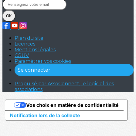
OK
Plan du site
Licences
Mentions légales
CGUV
Paramétrer vos cookies
Se connecter
Propulsé par AssoConnect, le logiciel des
associations
Vos choix en matière de confidentialité
Notification lors de la collecte