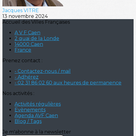
Jacques VITRE
13 novembre 2024
Accueil des Villes Françaises
A V F Caen
2 quai de la Londe
14000 Caen
France
Prenez contact :
- Contactez-nous / mail
- Adhérez
- 02 31 86 02 60 aux heures de permanence
Nos activités :
Activités régulières
Evènements
Agenda AVF Caen
Blog / Tags
Je m'abonne à la newsletter