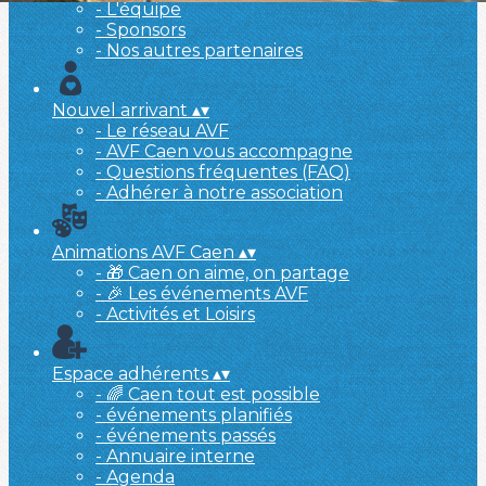
- L'équipe
- Sponsors
- Nos autres partenaires
Nouvel arrivant
▴
▾
- Le réseau AVF
- AVF Caen vous accompagne
- Questions fréquentes (FAQ)
- Adhérer à notre association
Animations AVF Caen
▴
▾
- 🎁 Caen on aime, on partage
- 🎉 Les événements AVF
- Activités et Loisirs
Espace adhérents
▴
▾
- 🌈 Caen tout est possible
- événements planifiés
- événements passés
- Annuaire interne
- Agenda