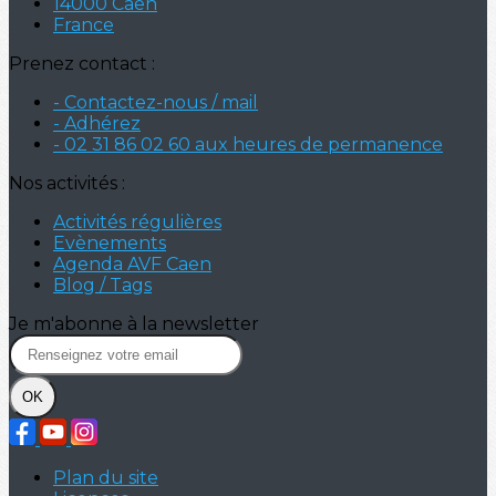
14000 Caen
France
Prenez contact :
- Contactez-nous / mail
- Adhérez
- 02 31 86 02 60 aux heures de permanence
Nos activités :
Activités régulières
Evènements
Agenda AVF Caen
Blog / Tags
Je m'abonne à la newsletter
OK
Plan du site