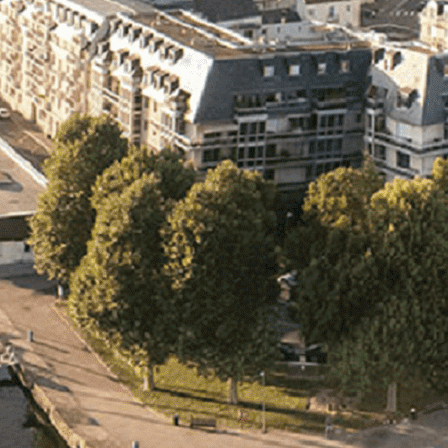
Exporter les lignes sélectionnées
Exporter toutes les colonnes
Exporter uniquement les colonnes affichées
Menu
<
>
- 🎁 Caen on aime, on partage
- 🎉 Les événements AVF
- Activités et Loisirs
Ajoutez un logo, un bouton, des réseaux sociaux
Cliquez pour éditer
L'association
▴
▾
- L'association
- Brochure