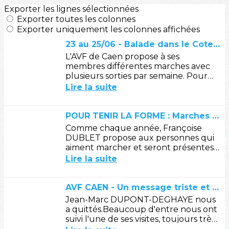
Exporter les lignes sélectionnées
Exporter toutes les colonnes
Exporter uniquement les colonnes affichées
23 au 25/06 - Balade dans le Cotentin (bis) : Hommage à J. Prévert.
L'AVF de Caen propose à ses
membres différentes marches avec
plusieurs sorties par semaine. Pour
finir l'année, certains marcheurs se
Lire la suite
sont retrouvés dans le Cotentin (voir...
POUR TENIR LA FORME : Marches du lundi pendant les vacances
Comme chaque année, Françoise
DUBLET propose aux personnes qui
aiment marcher et seront présentes
en juillet / août de continuer à se
Lire la suite
retrouver le lundi pour des marches...
AVF CAEN - Un message triste et un soutien à Claire.
Jean-Marc DUPONT-DEGHAYE nous
a quittés.Beaucoup d'entre nous ont
suivi l'une de ses visites, toujours très
documentées.Nous nous associons à