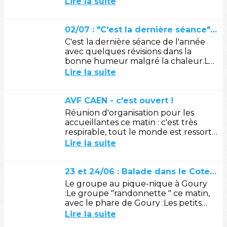
Lire la suite
l'équipe du conseil...
02/07 : "C'est la dernière séance" ... de danse en ligne
C'est la dernière séance de l'année
avec quelques révisions dans la
bonne humeur malgré la chaleur.Le
choix était à faire dans la vingtaine de
Lire la suite
danses en ligne proposées cette...
AVF CAEN - c'est ouvert !
Réunion d'organisation pour les
accueillantes ce matin : c'est très
respirable, tout le monde est ressorti
en forme ! 💪Une équipe sera donc
Lire la suite
prête demain après-midi, si vous...
23 et 24/06 : Balade dans le Cotentin
Le groupe au pique-nique à Goury
:Le groupe "randonnette " ce matin,
avec le phare de Goury :Les petits
gravelots qui nous ont avertis de la
Lire la suite
présence de leurs œufs : on...