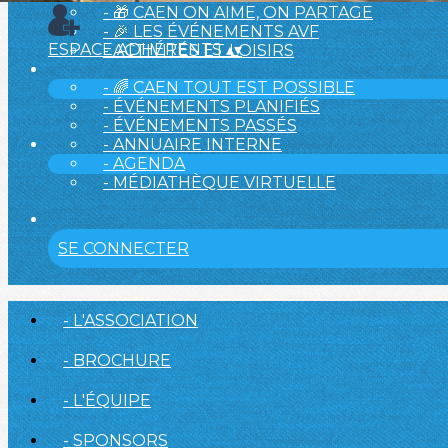
- 🎁 CAEN ON AIME, ON PARTAGE
- 🎉 LES ÉVÉNEMENTS AVF
ESPACE ADHÉRENTS
▴
▾
- ACTIVITÉS ET LOISIRS
- 🌈 CAEN TOUT EST POSSIBLE
- ÉVÉNEMENTS PLANIFIÉS
- ÉVÉNEMENTS PASSÉS
- ANNUAIRE INTERNE
- AGENDA
- MÉDIATHÈQUE VIRTUELLE
SE CONNECTER
- L'ASSOCIATION
- BROCHURE
- L'ÉQUIPE
- SPONSORS