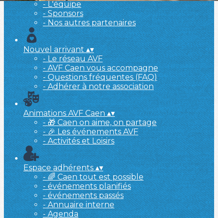
- L'équipe
- Sponsors
- Nos autres partenaires
Nouvel arrivant
▴
▾
- Le réseau AVF
- AVF Caen vous accompagne
- Questions fréquentes (FAQ)
- Adhérer à notre association
Animations AVF Caen
▴
▾
- 🎁 Caen on aime, on partage
- 🎉 Les événements AVF
- Activités et Loisirs
Espace adhérents
▴
▾
- 🌈 Caen tout est possible
- événements planifiés
- événements passés
- Annuaire interne
- Agenda