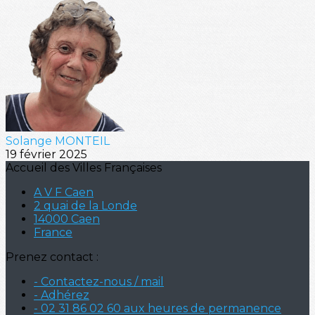
Solange MONTEIL
19 février 2025
Accueil des Villes Françaises
A V F Caen
2 quai de la Londe
14000 Caen
France
Prenez contact :
- Contactez-nous / mail
- Adhérez
- 02 31 86 02 60 aux heures de permanence