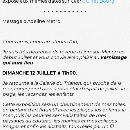
expose aux mêmes dates sur Caen :
Gilles Bourg
.
-_-_-_-_-_-_-_-_-_-_-
Message d'Adeline Metro :
.
Chers amis, chers amateurs d'art,
Je suis très heureuse de revenir à Lion-sur-Mer en ce
début Juillet et vous convie avec plaisir au
vernissage
qui aura lieu
DIMANCHE 12 JUILLET à 11h00.
Je retourne à la Galerie du Trianon, qui, proche de la
mer, correspond bien à mon état d'esprit de juillet : la
plage, les vacances, les enfants.
Cette exposition sera un cheminement de mes toiles,
en partant d'art figuratif avec les plages, les enfants, la
mer, puis les oeuvres semi-abstraites de mes
paysages au couteau, les marinas et mes collages
imagés et enfin les abstraits, tous reliés par un fil