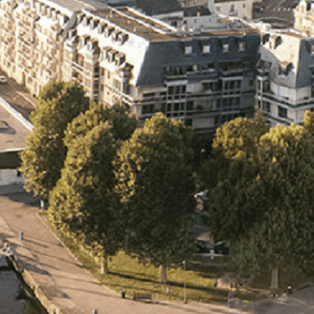
Exporter les lignes sélectionnées
Exporter toutes les colonnes
Exporter uniquement les colonnes affichées
Menu
<
>
- 🎁 Caen on aime, on partage
- 🎉 Les événements AVF
- Activités et Loisirs
Ajoutez un logo, un bouton, des réseaux sociaux
Cliquez pour éditer
L'association
▴
▾
- L'association
- Brochure