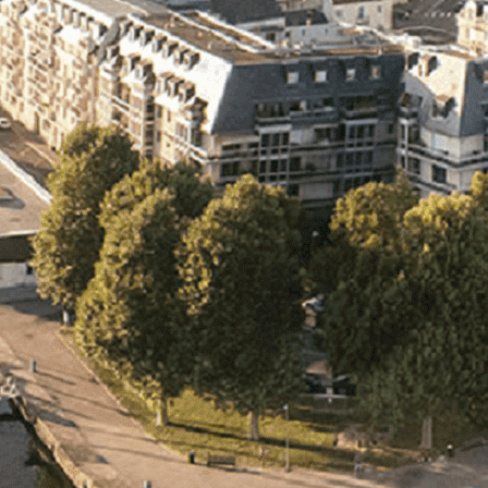
Exporter les lignes sélectionnées
Exporter toutes les colonnes
Exporter uniquement les colonnes affichées
Menu
<
>
- 🎁 Caen on aime, on partage
- 🎉 Les événements AVF
- Activités et Loisirs
Ajoutez un logo, un bouton, des réseaux sociaux
Cliquez pour éditer
L'ASSOCIATION
▴
▾
- L'ASSOCIATION
- BROCHURE