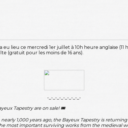
 eu lieu ce mercredi 1er juillet à 10h heure anglaise (11 
te (gratuit pour les moins de 16 ans).
-_-_-_-_-_-_-_-_-
Bayeux Tapestry are on sale! 🎟️
de nearly 1,000 years ago, the Bayeux Tapestry is returni
the most important surviving works from the medieval w