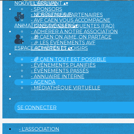
NOUVEL ARRIVANT
▴
▾
- L'ÉQUIPE
- SPONSORS
- LE RÉSEAU AVF
- NOS AUTRES PARTENAIRES
- AVF CAEN VOUS ACCOMPAGNE
ANIMATIONS AVF CAEN
▴
▾
- QUESTIONS FRÉQUENTES (FAQ)
- ADHÉRER À NOTRE ASSOCIATION
- 🎁 CAEN ON AIME, ON PARTAGE
- 🎉 LES ÉVÉNEMENTS AVF
ESPACE ADHÉRENTS
▴
▾
- ACTIVITÉS ET LOISIRS
- 🌈 CAEN TOUT EST POSSIBLE
- ÉVÉNEMENTS PLANIFIÉS
- ÉVÉNEMENTS PASSÉS
- ANNUAIRE INTERNE
- AGENDA
- MÉDIATHÈQUE VIRTUELLE
SE CONNECTER
- L'ASSOCIATION